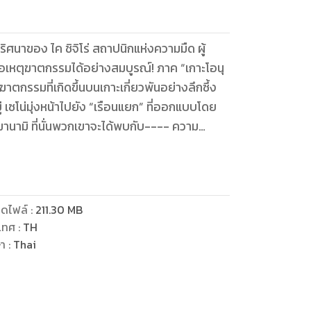
ปริศนาของ ไค ชิจิโร่ สถาปนิกแห่งความมืด ผู้
อเหตุฆาตกรรมได้อย่างสมบูรณ์! ภาค “เกาะโอนุ
คดีฆาตกรรมที่เกิดขึ้นบนเกาะเกี่ยวพันอย่างลึกซึ้ง
ู่ เซโน่มุ่งหน้าไปยัง “เรือนแยก” ที่ออกแบบโดย
งะ มานามิ ที่นั่นพวกเขาจะได้พบกับ---- ความ
งรู้และกลิ่นคาวเลือด!!
ดไฟล์
:
211.30
MB
เทศ
:
TH
ษา
:
Thai