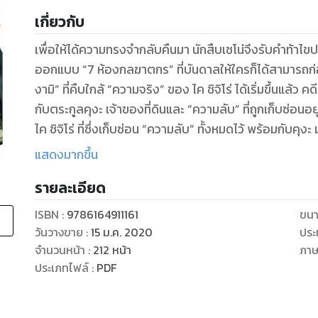
เกี่ยวกับ
เพื่อให้ได้ความทรงจํากลับคืนมา นักสืบเซโน่จึงรับคําท้าไข
ออกแบบ “7 ห้องกลฆาตกร” ที่บันดาลให้ใครก็ได้สามารถก่
งามิ” ที่คืบใกล้ “ความจริง” ของ ไค ชิจิโร่ ได้เริ่มขึ้นแล้ว 
กับตระกูลคุงะ เจ้าของที่ดินและ “ความลับ” ที่ถูกเก็บซ่อนอย
ไค ชิจิโร่ ที่ซึ่งเก็บซ่อน “ความลับ” ทั้งหมดไว้ พร้อมกับคุ
รุนแรง--- และการต่อสู้กับความกลัว เล่ม 5 นี้พบกับการหยั่
แสดงมากขึ้น
รายละเอียด
ISBN :
9786164911161
ขนา
วันวางขาย
:
15 ม.ค. 2020
ประ
จำนวนหน้า
:
212
หน้า
ภา
ประเภทไฟล์
:
PDF