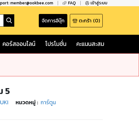
pport: member@ookbee.com
FAQ
เข้าสู่ระบบ
จัดการอีบุ๊ก
ตะกร้า
(
0
)
คอร์สออนไลน์
โปรโมชั่น
คะแนนสะสม
ม 5
UKI
หมวดหมู่
:
การ์ตูน