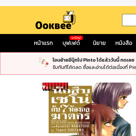
มาใหม่
หน้าแรก
บุฟเฟต์
นิยาย
หนังสือ
โอนย้ายอีบุ๊กไป Pinto ได้แล้ววันนี้ กดเลย
รับทันทีโค้ดลด ซื้อและอ่านได้ต่อเนื่องที่ Pi