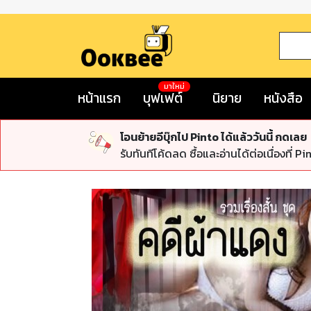
มาใหม่
หน้าแรก
บุฟเฟต์
นิยาย
หนังสือ
โอนย้ายอีบุ๊กไป Pinto ได้แล้ววันนี้ กดเลย
รับทันทีโค้ดลด ซื้อและอ่านได้ต่อเนื่องที่ Pi