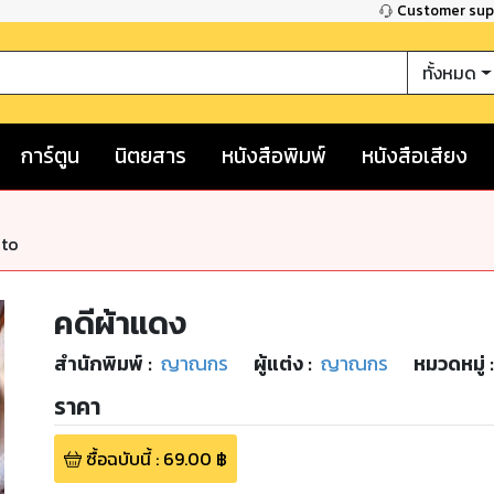
Customer su
ทั้งหมด
การ์ตูน
นิตยสาร
หนังสือพิมพ์
หนังสือเสียง
nto
คดีผ้าแดง
สำนักพิมพ์
:
ญาณกร
ผู้แต่ง :
ญาณกร
หมวดหมู่
:
ราคา
ซื้อฉบับนี้
:
69.00
฿