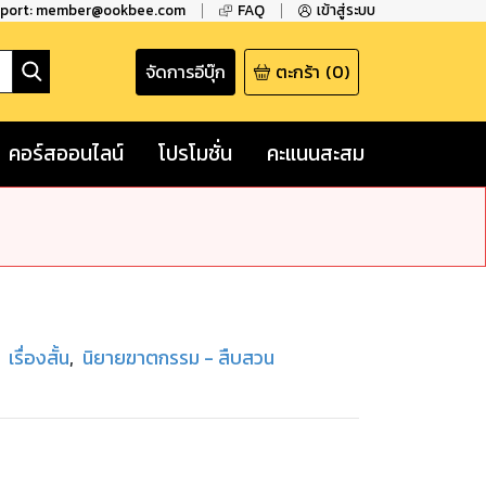
pport: member@ookbee.com
FAQ
เข้าสู่ระบบ
จัดการอีบุ๊ก
ตะกร้า
(
0
)
คอร์สออนไลน์
โปรโมชั่น
คะแนนสะสม
เรื่องสั้น
,
นิยายฆาตกรรม - สืบสวน