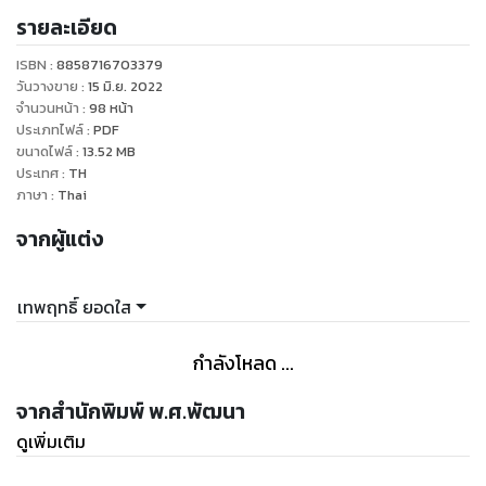
รายละเอียด
เฉลยละเอียด (แยกสอดไว้ในเล่ม)
ISBN :
8858716703379
ติวเข้มพื้นฐานหลักไวยากรณ์ภาษาอังกฤษ ครอบคลุมเนื้อหาตาม
วันวางขาย
:
15 มิ.ย. 2022
แบบเรียนของกระทรวงศึกษาธิการ และประเมินผลพร้อมฝึกทักษะ
จำนวนหน้า
:
98
หน้า
ประเภทไฟล์
:
PDF
ให้แม่นยำ กับแบบฝึกหัดท้ายบท และแนวข้อสอบปลายภาค เหมาะ
ขนาดไฟล์
:
13.52
MB
สำหรับทั้งนักเรียน ครูอาจารย์และผู้สนใจสามารถนำไปปรับใช้เป็น
ประเทศ
:
TH
นวัตกรรมการสอนได้
ภาษา
:
Thai
จากผู้แต่ง
ผู้เขียน : สุภานีสิริ คุมพล และ เทพฤทธิ์ ยอดใส
ปูพื้นฐานหลักไวยากรณ์
คำศัพท์เบื้องต้น / ทักษะการเขียน แต่งประโยค
เทพฤทธิ์ ยอดใส
แบบทดสอบท้ายบท และแนวข้อสอบปลายภาคเรียนที่ 1
พร้อมเฉลยแยกสอดในเล่ม
กำลังโหลด ...
#อังกฤษ #ภาษาอังกฤษ #เก่งอังกฤษ #แบบฝึกหัดภาษาอังกฤษ
จากสำนักพิมพ์ พ.ศ.พัฒนา
ดูเพิ่มเติม