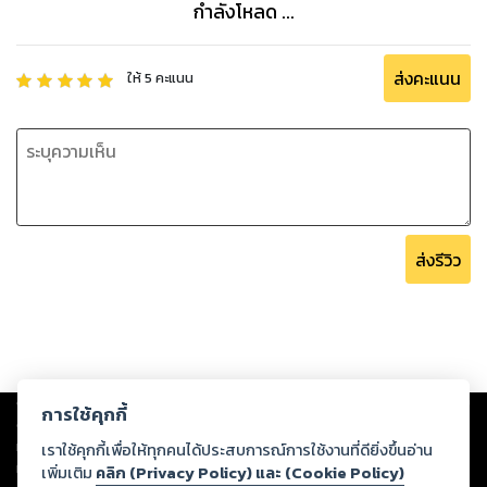
กำลังโหลด ...
ส่งคะแนน
ให้
5
คะแนน
ส่งรีวิว
Copyright ©
2026
Storylog Co., Ltd. - สตอรี่ล็อกขอสงวนสิทธิ์ไม่รับผิดชอบ
การใช้คุกกี้
ต่อผลงานหรือเนื้อหาใดที่อัปโหลดผ่านเว็บไซต์และปรากฏว่าละเมิดสิทธิใน
ทรัพย์สินทางปัญญาของบุคคลอื่นหรือขัดต่อกฎหมายและศีลธรรม ดังนั้น ผู้อ่าน
เราใช้คุกกี้เพื่อให้ทุกคนได้ประสบการณ์การใช้งานที่ดียิ่งขึ้นอ่าน
ทุกท่านโปรดใช้วิจารณญาณในการกลั่นกรองด้วยตนเอง และหากท่านพบว่าส่วน
เพิ่มเติม
คลิก (Privacy Policy) และ (Cookie Policy)