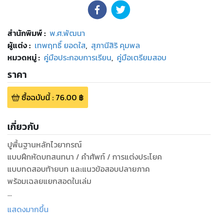
สำนักพิมพ์
:
พ.ศ.พัฒนา
ผู้แต่ง :
เทพฤทธิ์ ยอดใส
,
สุภานีสิริ คุมพล
หมวดหมู่
:
คู่มือประกอบการเรียน
,
คู่มือเตรียมสอบ
ราคา
ซื้อฉบับนี้
:
76.00
฿
เกี่ยวกับ
ปูพื้นฐานหลักไวยากรณ์
แบบฝึกหัดบทสนทนา / คำศัพท์ / การแต่งประโยค
แบบทดสอบท้ายบท และแนวข้อสอบปลายภาค
พร้อมเฉลยแยกสอดในเล่ม
แบบฝึกหัดเสริมทักษะ วิชาภาษาอังกฤษ ชั้น ป.2 ภาคเรียนที่ 1
แสดงมากขึ้น
หลักสูตรแกนกลาง 2551 (ล่าสุด) พร้อมแนวข้อสอบปลายภาคและ