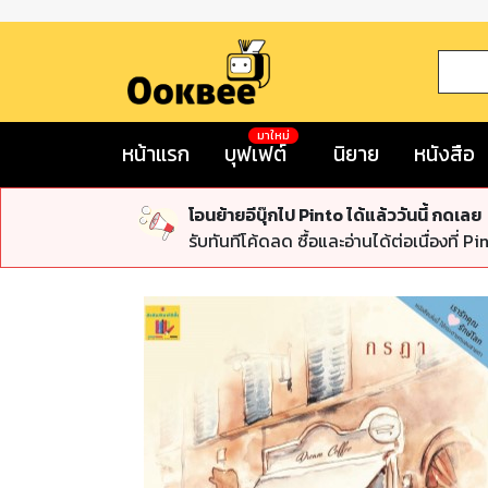
มาใหม่
หน้าแรก
บุฟเฟต์
นิยาย
หนังสือ
โอนย้ายอีบุ๊กไป Pinto ได้แล้ววันนี้ กดเลย
รับทันทีโค้ดลด ซื้อและอ่านได้ต่อเนื่องที่ Pi