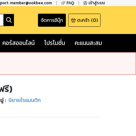
pport: member@ookbee.com
FAQ
เข้าสู่ระบบ
จัดการอีบุ๊ก
ตะกร้า
(
0
)
คอร์สออนไลน์
โปรโมชั่น
คะแนนสะสม
ฟรี)
ู่
:
นิยายโรแมนติก