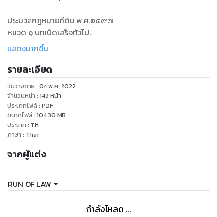
ประมวลกฎหมายที่ดิน พ.ศ.๒๔๙๗
หมวด ๑ บทเบ็ดเสร็จทั่วไป
หมวด ๒ การจัดที่ดินเพื่อประชาชน
แสดงมากขึ้น
หมวด ๓ การกำหนดสิทธิในที่ดิน
รายละเอียด
หมวด ๔ การออกหนังสือแสดงสิทธิในที่ดิน
หมวด ๕ การรังวัดที่ดิน
วันวางขาย
:
04 พ.ค. 2022
หมวด ๖ การจดทะเบียนสิทธิและนิติกรรม
จำนวนหน้า
:
149
หน้า
หมวด ๗ การกำหนดสิทธิในที่ดินเพื่อการศาสนา
ประเภทไฟล์
:
PDF
ขนาดไฟล์
:
104.30
MB
หมวด ๘ การกำหนดสิทธิในที่ดินของคนต่างด้าว
ประเทศ
:
TH
หมวด ๙ การกำหนดสิทธิในที่ดินของนิติบุคคลบางประเภท
ภาษา
:
Thai
หมวด ๑๐ การค้าที่ดิน
จากผู้แต่ง
หมวด ๑๑ ค่าธรรมเนียม
หมวด ๑๒ บทกำหนดโทษ
บัญชีอัตราค่าธรรมเนียมและค่าใช้จ่ายท้ายประมวลกฎหมายที่ดิน
RUN OF LAW
บัญชีค่าตอบแทนท้ายประมวลกฎหมายที่ดิน
กำลังโหลด ...
คำพิพากษาฎีกา