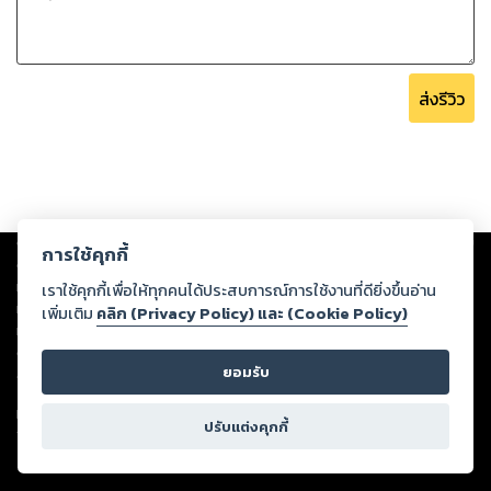
ส่งรีวิว
Copyright ©
2026
Storylog Co., Ltd. - สตอรี่ล็อกขอสงวนสิทธิ์ไม่รับผิดชอบ
การใช้คุกกี้
ต่อผลงานหรือเนื้อหาใดที่อัปโหลดผ่านเว็บไซต์และปรากฏว่าละเมิดสิทธิใน
ทรัพย์สินทางปัญญาของบุคคลอื่นหรือขัดต่อกฎหมายและศีลธรรม ดังนั้น ผู้อ่าน
เราใช้คุกกี้เพื่อให้ทุกคนได้ประสบการณ์การใช้งานที่ดียิ่งขึ้นอ่าน
ทุกท่านโปรดใช้วิจารณญาณในการกลั่นกรองด้วยตนเอง และหากท่านพบว่าส่วน
เพิ่มเติม
คลิก (Privacy Policy) และ (Cookie Policy)
หนึ่งส่วนใดขัดต่อกฎหมายและศีลธรรม กรุณาแจ้งมายังบริษัท เพื่อทีมงานจะได้
ดำเนินการในทันที ทั้งนี้ ทางสตอรี่ล็อกขอสงวนลิขสิทธิ์ตามพระราชบัญญัติ
ยอมรับ
ลิขสิทธิ์ พ.ศ. 2537 (ฉบับล่าสุด)
For support: member@ookbee.com
ปรับแต่งคุกกี้
Version
1.3.17