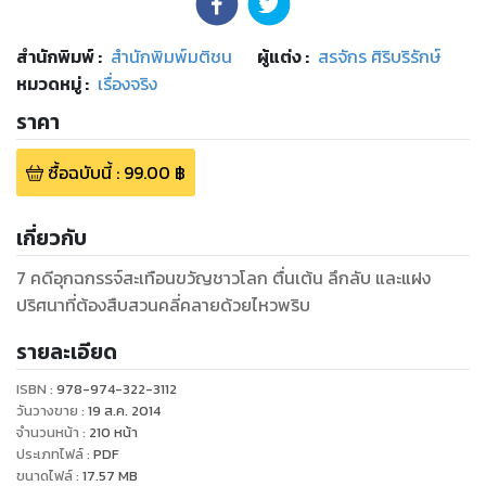
สำนักพิมพ์
:
สำนักพิมพ์มติชน
ผู้แต่ง :
สรจักร ศิริบริรักษ์
หมวดหมู่
:
เรื่องจริง
ราคา
ซื้อฉบับนี้
:
99.00
฿
เกี่ยวกับ
7 คดีอุกฉกรรจ์สะเทือนขวัญชาวโลก ตื่นเต้น ลึกลับ และแฝง
ปริศนาที่ต้องสืบสวนคลี่คลายด้วยไหวพริบ
รายละเอียด
ISBN :
978-974-322-3112
วันวางขาย
:
19 ส.ค. 2014
จำนวนหน้า
:
210
หน้า
ประเภทไฟล์
:
PDF
ขนาดไฟล์
:
17.57
MB