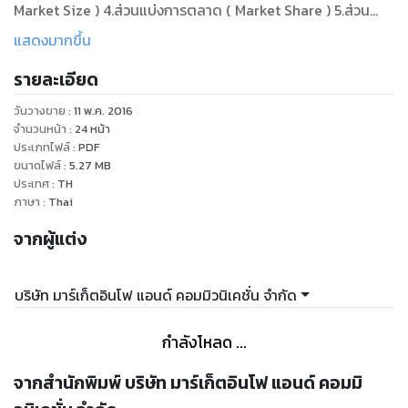
Market Size ) 4.ส่วนแบ่งการตลาด ( Market Share ) 5.ส่วน
ประสมทางการตลาด / กลยุทธ์ทางการตลาด ( Market Mixed /
แสดงมากขึ้น
4p's ) 6.แนวโน้ม ( Trend )
รายละเอียด
วันวางขาย
:
11 พ.ค. 2016
จำนวนหน้า
:
24
หน้า
ประเภทไฟล์
:
PDF
ขนาดไฟล์
:
5.27
MB
ประเทศ
:
TH
ภาษา
:
Thai
จากผู้แต่ง
บริษัท มาร์เก็ตอินโฟ แอนด์ คอมมิวนิเคชั่น จำกัด
กำลังโหลด ...
จากสำนักพิมพ์ บริษัท มาร์เก็ตอินโฟ แอนด์ คอมมิ