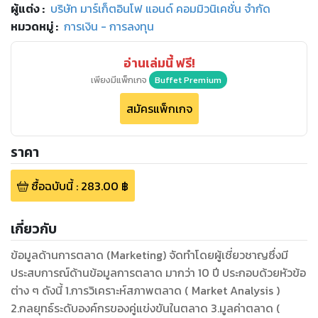
ผู้แต่ง :
บริษัท มาร์เก็ตอินโฟ แอนด์ คอมมิวนิเคชั่น จำกัด
หมวดหมู่
:
การเงิน - การลงทุน
อ่านเล่มนี้ ฟรี!
เพียงมีแพ็กเกจ
Buffet Premium
สมัครแพ็กเกจ
ราคา
ซื้อฉบับนี้
:
283.00
฿
เกี่ยวกับ
ข้อมูลด้านการตลาด (Marketing) จัดทำโดยผู้เชี่ยวชาญซึ่งมี
ประสบการณ์ด้านข้อมูลการตลาด มากว่า 10 ปี ประกอบด้วยหัวข้อ
ต่าง ๆ ดังนี้ 1.การวิเคราะห์สภาพตลาด ( Market Analysis )
2.กลยุทธ์ระดับองค์กรของคู่แข่งขันในตลาด 3.มูลค่าตลาด (