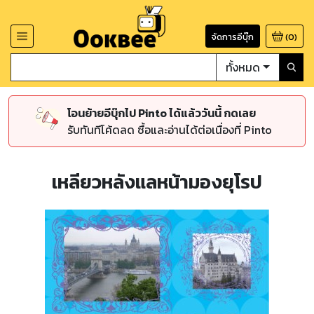
จัดการอีบุ๊ก
(
0
)
ทั้งหมด
โอนย้ายอีบุ๊กไป Pinto ได้แล้ววันนี้ กดเลย
รับทันทีโค้ดลด ซื้อและอ่านได้ต่อเนื่องที่ Pinto
เหลียวหลังแลหน้ามองยุโรป