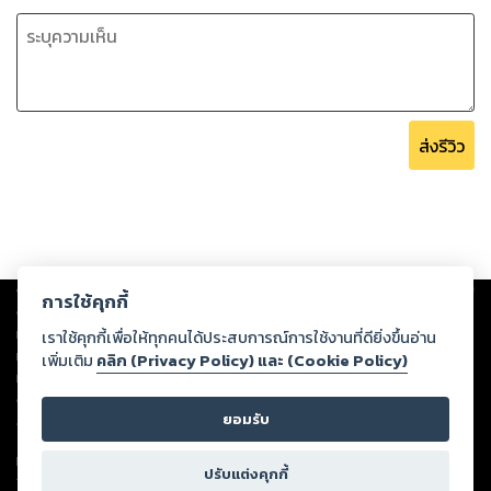
ส่งรีวิว
Copyright ©
2026
Storylog Co., Ltd. - สตอรี่ล็อกขอสงวนสิทธิ์ไม่รับผิดชอบ
การใช้คุกกี้
ต่อผลงานหรือเนื้อหาใดที่อัปโหลดผ่านเว็บไซต์และปรากฏว่าละเมิดสิทธิใน
ทรัพย์สินทางปัญญาของบุคคลอื่นหรือขัดต่อกฎหมายและศีลธรรม ดังนั้น ผู้อ่าน
เราใช้คุกกี้เพื่อให้ทุกคนได้ประสบการณ์การใช้งานที่ดียิ่งขึ้นอ่าน
ทุกท่านโปรดใช้วิจารณญาณในการกลั่นกรองด้วยตนเอง และหากท่านพบว่าส่วน
เพิ่มเติม
คลิก (Privacy Policy) และ (Cookie Policy)
หนึ่งส่วนใดขัดต่อกฎหมายและศีลธรรม กรุณาแจ้งมายังบริษัท เพื่อทีมงานจะได้
ดำเนินการในทันที ทั้งนี้ ทางสตอรี่ล็อกขอสงวนลิขสิทธิ์ตามพระราชบัญญัติ
ยอมรับ
ลิขสิทธิ์ พ.ศ. 2537 (ฉบับล่าสุด)
For support: member@ookbee.com
ปรับแต่งคุกกี้
Version
1.3.17