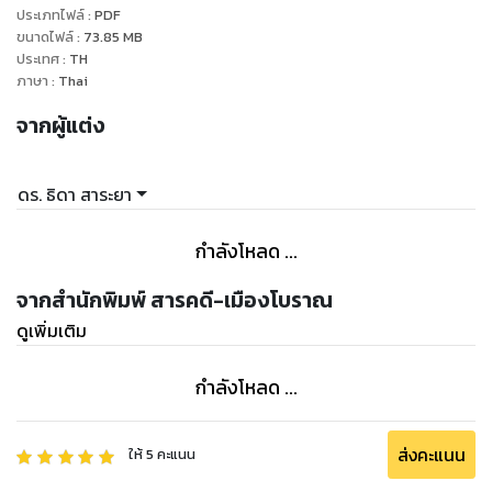
ประเภทไฟล์
:
PDF
จะขาดไม่ได้ในรสนิยมการท่องเที่ยวของคนไทย ถ่ายทอดด้วย
ขนาดไฟล์
:
73.85
MB
สำนวนภาษาอ่านง่าย พร้อมภาพประกอบสวยงาม ชวนติดตาม
ประเทศ
:
TH
ภาษา
:
Thai
จากผู้แต่ง
ดร. ธิดา สาระยา
กำลังโหลด ...
จากสำนักพิมพ์ สารคดี-เมืองโบราณ
ดูเพิ่มเติม
กำลังโหลด ...
ส่งคะแนน
ให้
5
คะแนน