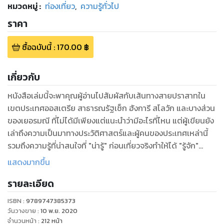
หมวดหมู่
:
ท่องเที่ยว
,
ความรู้ทั่วไป
ราคา
ซื้อฉบับนี้
:
170.00
฿
เกี่ยวกับ
หนังสือเล่มนี้จะพาคุณผู้อ่านไปสัมผัสกับเส้นทางสายปราสาทใน
เขตประเทศออสเตรีย สาธารณรัฐเช็ก ฮังการี สโลวัก และบางส่วน
ของเยอรมณี ที่ไม่ได้มีเพียงแต่แนะนำว่ามีอะไรที่ไหน แต่ผู้เขียนยัง
เล่าถึงความเป็นมาทางประวัติศาสตร์และผู้คนของประเทศเหล่านี้
รวมถึงความรู้ที่น่าสนใจที่ "น่ารู้" ก่อนเที่ยวจริงทำให้ได้ "รู้จัก"
สถานที่เหล่านั้นที่มีมากกว่าเพียงแค่ตาเห็นหรือย่างเท้าเยือนชม
แสดงมากขึ้น
สถานที่จริง
รายละเอียด
นอกจากนี้ผู้เขียนยังสอดแทรกเรื่องราวน่ารู้อีกมากมายที่ช่วยเพิ่ม
ISBN :
9789747385373
ชีวิตชีวาให้กับการท่องเที่ยว ไม่ว่าจะเป็นเรื่องร้านกาแฟ ร้านเบเกอรี่
วันวางขาย
:
10 พ.ย. 2020
ฮอยริเกนอันเป็นร้านอาหารสไตล์ออสเตรีย รวมทั้งการช้อปปิ้งที่ดู
จำนวนหน้า
:
212
หน้า