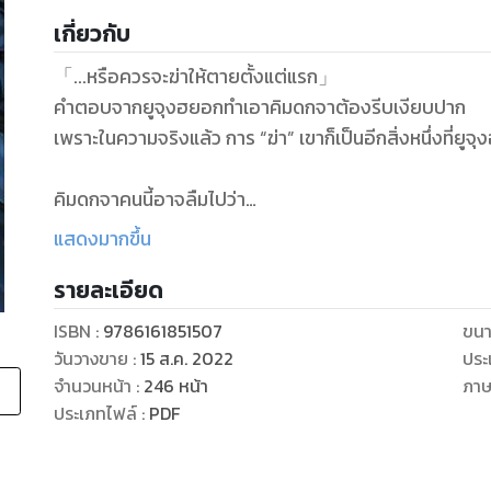
เกี่ยวกับ
「...หรือควรจะฆ่าให้ตายตั้งแต่แรก」
คำตอบจากยูจุงฮยอกทำเอาคิมดกจาต้องรีบเงียบปาก
เพราะในความจริงแล้ว การ “ฆ่า” เขาก็เป็นอีกสิ่งหนึ่งที่ย
คิมดกจาคนนี้อาจลืมไปว่า
สุดท้ายเขาก็เป็นแค่ ‘นักอ่าน’ คนหนึ่งเท่านั้นเอง
แสดงมากขึ้น
หรือในครั้งนี้ตัวเขาอาจต้องทำอะไรสักอย่างเพื่อเปลี่ย
รายละเอียด
ติดตามการเอาตัวรอดของเขาในซีนาริโอต่างๆ ได้ใน มุมมอง
ISBN :
9786161851507
ขนา
วันวางขาย
:
15 ส.ค. 2022
ประ
เพื่อช่วยหญิงสาวจากการย้อนกลับรอบที่ 41
จำนวนหน้า
:
246
หน้า
ภา
คิมดกจาจึงรับภารกิจกลับมาจากราชินีแห่งดินแดนยมโลก
ประเภทไฟล์
:
PDF
ภารกิจแบบเดียวกับวีรบุรุษเฮอร์คิวลีสในตำนาน
…การปราบอสรพิษ!