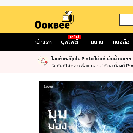
มาใหม่
หน้าแรก
บุฟเฟต์
นิยาย
หนังสือ
โอนย้ายอีบุ๊กไป Pinto ได้แล้ววันนี้ กดเลย
รับทันทีโค้ดลด ซื้อและอ่านได้ต่อเนื่องที่ Pi