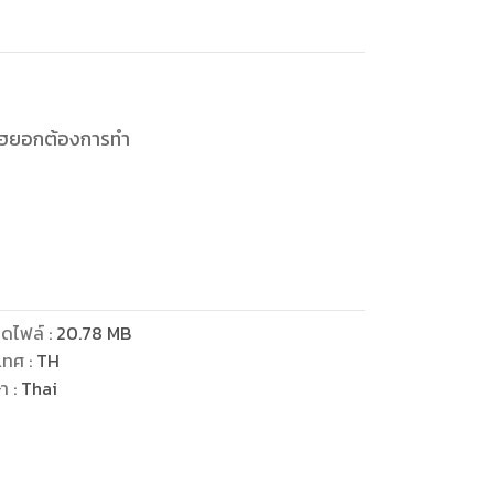
ูจุงฮยอกต้องการทำ
นแปลงชะตาของตัวเอง!
นักอ่านพระเจ้า เล่ม 6!
ดไฟล์
:
20.78
MB
เทศ
:
TH
ษา
:
Thai