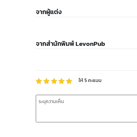
จากผู้แต่ง
จากสำนักพิมพ์ LevonPub
ให้
5
คะแนน