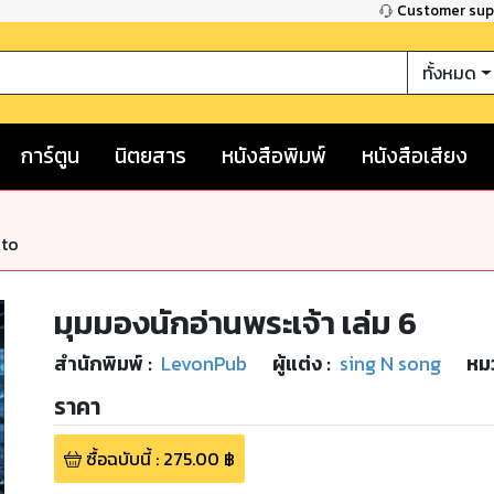
Customer su
ทั้งหมด
การ์ตูน
นิตยสาร
หนังสือพิมพ์
หนังสือเสียง
nto
มุมมองนักอ่านพระเจ้า เล่ม 6
สำนักพิมพ์
:
LevonPub
ผู้แต่ง :
sing N song
หมว
ราคา
ซื้อฉบับนี้
:
275.00
฿