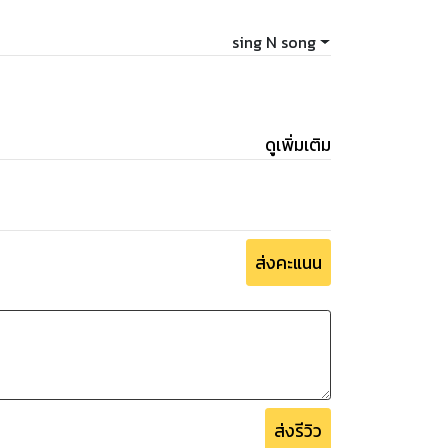
sing N song
ดูเพิ่มเติม
นธุ์อื่นเสียเอง!
ส่งคะแนน
ส่งรีวิว