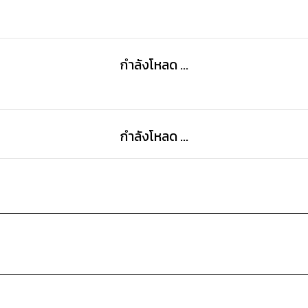
ภารกิจลับกับซีนาริโอใหม่ดำเนินไปควบคู่กัน
ณ ดินแดนอื่นที่ไม่ใช่โลกมนุษย์
กำลังโหลด ...
หนนี้บทบาทของพวกเขากลับตาลปัตร
จากผู้รับมือภัยพิบัติ กลับต้องกลายมาเป็นภัยพิบัติต่อเผ่าพั
กำลังโหลด ...