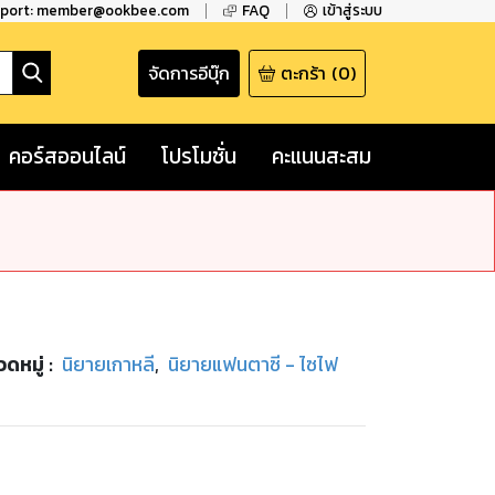
pport: member@ookbee.com
FAQ
เข้าสู่ระบบ
จัดการอีบุ๊ก
ตะกร้า
(
0
)
คอร์สออนไลน์
โปรโมชั่น
คะแนนสะสม
ดหมู่
:
นิยายเกาหลี
,
นิยายแฟนตาซี - ไซไฟ