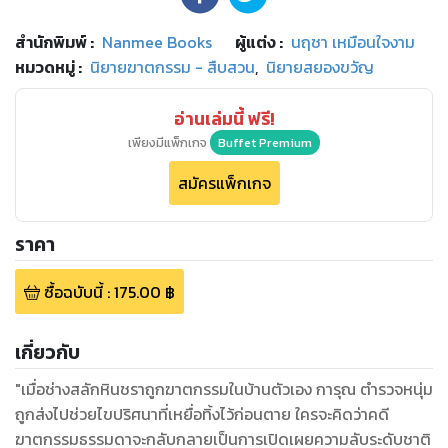
สำนักพิมพ์
:
Nanmee Books
ผู้แต่ง :
นฤชา เหมือนใจงาม
หมวดหมู่
:
นิยายฆาตกรรม - สืบสวน
,
นิยายสยองขวัญ
อ่านเล่มนี้ ฟรี!
เพียงมีแพ็กเกจ
Buffet Premium
สมัครแพ็กเกจ
ราคา
ซื้อฉบับนี้
:
175.00
฿
เกี่ยวกับ
"เมื่อช่างสลักหินชราถูกฆาตกรรมในบ้านตัวเอง การุณ ตำรวจหนุ่ม
ถูกส่งไปช่วยไขปริศนาที่เหยื่อทิ้งไว้ก่อนตาย ใครจะคิดว่าคดี
ฆาตกรรมธรรมดาจะกลับกลายเป็นการเปิดเผยความลับระดับชาติ