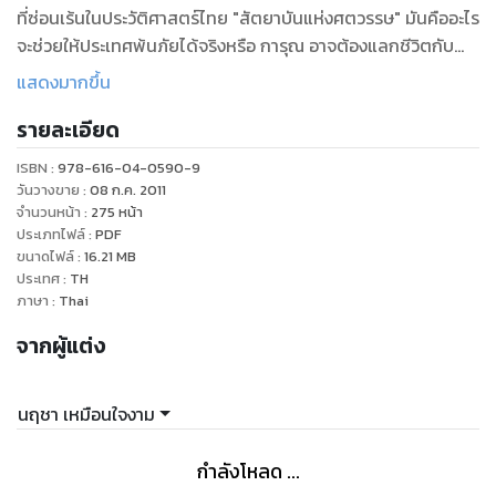
ที่ซ่อนเร้นในประวัติศาสตร์ไทย "สัตยาบันแห่งศตวรรษ" มันคืออะไร
จะช่วยให้ประเทศพ้นภัยได้จริงหรือ การุณ อาจต้องแลกชีวิตกับคำ
ตอบ
แสดงมากขึ้น
"
รายละเอียด
ISBN :
978-616-04-0590-9
วันวางขาย
:
08 ก.ค. 2011
จำนวนหน้า
:
275
หน้า
ประเภทไฟล์
:
PDF
ขนาดไฟล์
:
16.21
MB
ประเทศ
:
TH
ภาษา
:
Thai
จากผู้แต่ง
นฤชา เหมือนใจงาม
กำลังโหลด ...