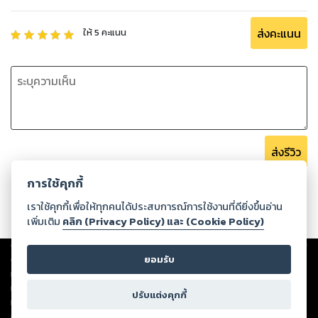
ส่งคะแนน
ให้
5
คะแนน
ส่งรีวิว
การใช้คุกกี้
เราใช้คุกกี้เพื่อให้ทุกคนได้ประสบการณ์การใช้งานที่ดียิ่งขึ้นอ่าน
เพิ่มเติม
คลิก (Privacy Policy) และ (Cookie Policy)
Copyright ©
2026
Storylog Co., Ltd. - สตอรี่ล็อกขอสงวนสิทธิ์ไม่รับผิดชอบ
ต่อผลงานหรือเนื้อหาใดที่อัปโหลดผ่านเว็บไซต์และปรากฏว่าละเมิดสิทธิใน
ยอมรับ
ทรัพย์สินทางปัญญาของบุคคลอื่นหรือขัดต่อกฎหมายและศีลธรรม ดังนั้น ผู้อ่าน
ทุกท่านโปรดใช้วิจารณญาณในการกลั่นกรองด้วยตนเอง และหากท่านพบว่าส่วน
ปรับแต่งคุกกี้
หนึ่งส่วนใดขัดต่อกฎหมายและศีลธรรม กรุณาแจ้งมายังบริษัท เพื่อทีมงานจะได้
ดำเนินการในทันที ทั้งนี้ ทางสตอรี่ล็อกขอสงวนลิขสิทธิ์ตามพระราชบัญญัติ