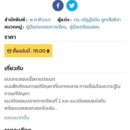
สำนักพิมพ์
:
พ.ศ.พัฒนา
ผู้แต่ง :
ดร. ณัฏฐ์ธนิน ลูกเสือธิรา
หมวดหมู่
:
คู่มือประกอบการเรียน
,
คู่มือเตรียมสอบ
ราคา
ซื้อฉบับนี้
:
115.00
฿
เกี่ยวกับ
แบบทดสอบเนื้อหาแต่ละบท
แบบฝึกทักษะการแก้ปัญหาที่หลากหลาย การเชื่อมโยงความรู้ใน
การแก้ปัญหา
แนวข้อสอบปลายภาคเรียนที่ 2 และ แนวข้อสอบแข่งขัน
พร้อมเฉลยแยกสอดในเล่ม
แสดงมากขึ้น
แบบฝึกหัดเสริมวิชาคณิตศาสตร์ ชั้นประถมศึกษาปีที่ 5 ภาคเรียน
ที่ 2 ตามหลักสูตรแกนกลาง การศึกษาขั้นพื้นฐาน พ.ศ.2551 (ฉบับ