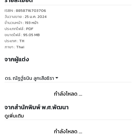
รายละเอียด
ปรับปรุง 2560) พร้อมเฉลยแยก สอดในเล่ม
ISBN :
8858716703706
ฝึกฝนและเพิ่มพูนทักษะทางคณิตศาสตร์ที่จำเป็น ด้วยแบบฝึกหัด
วันวางขาย
:
25 ม.ค. 2024
เสริมที่อิงตามบทเรียน (บทที่ 4-8) พร้อมแนวข้อสอบปลายภาค
จำนวนหน้า
:
193
หน้า
ประเภทไฟล์
:
PDF
สำหรับติวเพื่อสร้างความมั่นใจ เหมาะสำหรับทั้งนักเรียน และครูผู้
ขนาดไฟล์
:
95.05
MB
สอนเพื่อนำไปปรับใช้เป็นนวัตกรรมการสอนอย่างมีประสิทธิภาพ
ประเทศ
:
TH
ภาษา
:
Thai
จากผู้แต่ง
ดร. ณัฏฐ์ธนิน ลูกเสือธิรา
กำลังโหลด ...
จากสำนักพิมพ์ พ.ศ.พัฒนา
ดูเพิ่มเติม
กำลังโหลด ...