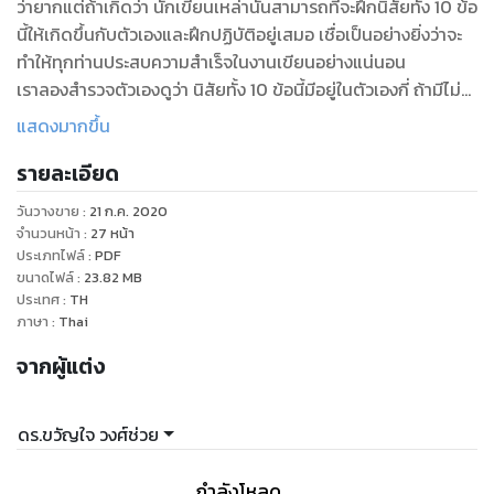
ว่ายากแต่ถ้าเกิดว่า นักเขียนเหล่านั้นสามารถที่จะฝึกนิสัยทั้ง 10 ข้อ
นี้ให้เกิดขึ้นกับตัวเองและฝึกปฏิบัติอยู่เสมอ เชื่อเป็นอย่างยิ่งว่าจะ
ทำให้ทุกท่านประสบความสำเร็จในงานเขียนอย่างแน่นอน
เราลองสำรวจตัวเองดูว่า นิสัยทั้ง 10 ข้อนี้มีอยู่ในตัวเองกี่ ถ้ามีไม่กี่
ข้อก็เติมเต็มชีวิตตัวเองให้ครบทั้ง 10 ข้อกันดีกว่าคะ
แสดงมากขึ้น
รายละเอียด
วันวางขาย
:
21 ก.ค. 2020
จำนวนหน้า
:
27
หน้า
ประเภทไฟล์
:
PDF
ขนาดไฟล์
:
23.82
MB
ประเทศ
:
TH
ภาษา
:
Thai
จากผู้แต่ง
ดร.ขวัญใจ วงศ์ช่วย
กำลังโหลด ...