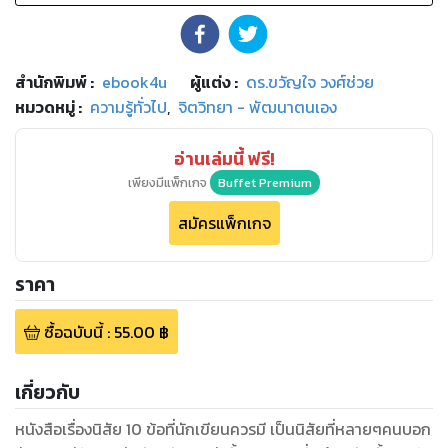
สำนักพิมพ์
:
ebook4u
ผู้แต่ง :
ดร.ขวัญใจ วงศ์ช่วย
หมวดหมู่
:
ความรู้ทั่วไป
,
จิตวิทยา - พัฒนาตนเอง
อ่านเล่มนี้ ฟรี!
เพียงมีแพ็กเกจ
Buffet Premium
สมัครแพ็กเกจ
ราคา
ซื้อฉบับนี้
:
55.00
฿
เกี่ยวกับ
หนังสือเรื่องนิสัย 10 ข้อที่นักเขียนควรมี เป็นนิสัยที่หลายๆคนบอก