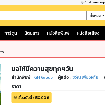
Customer su
ทั้งหมด
การ์ตูน
นิตยสาร
หนังสือพิมพ์
หนังสือเสียง
nto
ขอให้มีความสุขทุกๆวัน
สำนักพิมพ์
:
GM Group
ผู้แต่ง :
ขวัญ เพียงหทัย
ราคา
ซื้อฉบับนี้
:
150.00
฿