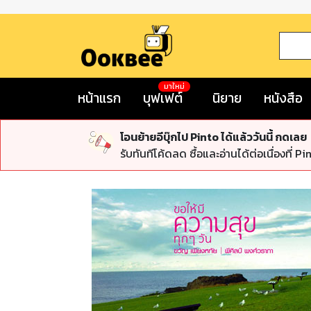
มาใหม่
หน้าแรก
บุฟเฟต์
นิยาย
หนังสือ
โอนย้ายอีบุ๊กไป Pinto ได้แล้ววันนี้ กดเลย
รับทันทีโค้ดลด ซื้อและอ่านได้ต่อเนื่องที่ Pi