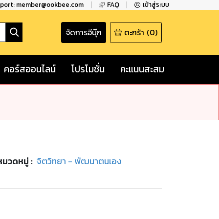
pport: member@ookbee.com
FAQ
เข้าสู่ระบบ
จัดการอีบุ๊ก
ตะกร้า
(
0
)
คอร์สออนไลน์
โปรโมชั่น
คะแนนสะสม
หมวดหมู่
:
จิตวิทยา - พัฒนาตนเอง