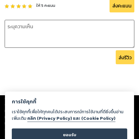
ส่งคะแนน
ให้
5
คะแนน
ส่งรีวิว
Copyright ©
2026
Storylog Co., Ltd. - สตอรี่ล็อกขอสงวนสิทธิ์ไม่รับผิดชอบ
การใช้คุกกี้
ต่อผลงานหรือเนื้อหาใดที่อัปโหลดผ่านเว็บไซต์และปรากฏว่าละเมิดสิทธิใน
ทรัพย์สินทางปัญญาของบุคคลอื่นหรือขัดต่อกฎหมายและศีลธรรม ดังนั้น ผู้อ่าน
เราใช้คุกกี้เพื่อให้ทุกคนได้ประสบการณ์การใช้งานที่ดียิ่งขึ้นอ่าน
ทุกท่านโปรดใช้วิจารณญาณในการกลั่นกรองด้วยตนเอง และหากท่านพบว่าส่วน
เพิ่มเติม
คลิก (Privacy Policy) และ (Cookie Policy)
หนึ่งส่วนใดขัดต่อกฎหมายและศีลธรรม กรุณาแจ้งมายังบริษัท เพื่อทีมงานจะได้
ดำเนินการในทันที ทั้งนี้ ทางสตอรี่ล็อกขอสงวนลิขสิทธิ์ตามพระราชบัญญัติ
ยอมรับ
ลิขสิทธิ์ พ.ศ. 2537 (ฉบับล่าสุด)