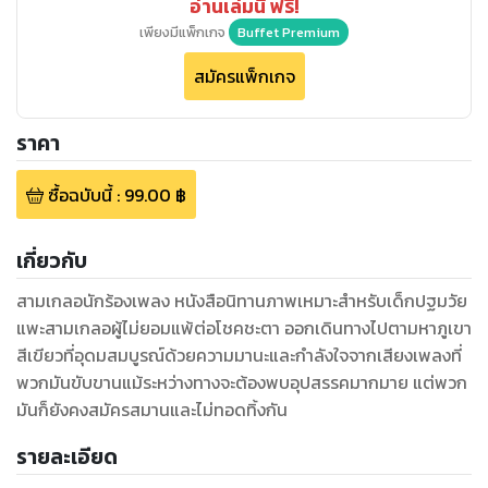
อ่านเล่มนี้ ฟรี!
เพียงมีแพ็กเกจ
Buffet Premium
สมัครแพ็กเกจ
ราคา
ซื้อฉบับนี้
:
99.00
฿
เกี่ยวกับ
สามเกลอนักร้องเพลง หนังสือนิทานภาพเหมาะสำหรับเด็กปฐมวัย
แพะสามเกลอผู้ไม่ยอมแพ้ต่อโชคชะตา ออกเดินทางไปตามหาภูเขา
สีเขียวที่อุดมสมบูรณ์ด้วยความมานะและกำลังใจจากเสียงเพลงที่
พวกมันขับขานแม้ระหว่างทางจะต้องพบอุปสรรคมากมาย แต่พวก
มันก็ยังคงสมัครสมานและไม่ทอดทิ้งกัน
รายละเอียด