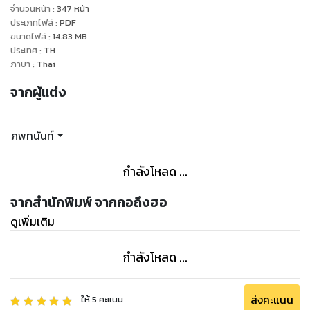
ภารกิจในชาติภพใหม่ของเขาคือ จะไม่ยอมอยู่ใต้อำนาจของใครอีก
จำนวนหน้า
:
347
หน้า
แล้ว เขาจะอยู่เหนือคนทั้งโลก!!!
ประเภทไฟล์
:
PDF
ขนาดไฟล์
:
14.83
MB
ประเทศ
:
TH
"สงครามราชันย์จักรพรรดิ" เป็นสุดยอดวรรณกรรมที่มีครบทุก
ภาษา
:
Thai
รสชาติ ทั้งหน้าที่ บุญคุณ ความรัก ความแค้น รวมถึงการชิงไหวชิง
จากผู้แต่ง
พริบ การบริหารคน และการสงครามตามตำราพิชัยสงคราม
ระหว่างทางหนิงเทียนจะต้องเจอกับอะไรบ้าง??
ภพทนันท์
และสุดท้ายแล้วเขาจะทำมันสำเร็จหรือไม่??
กำลังโหลด ...
เชิญติดตามได้ในเล่มเลย!!
จากสำนักพิมพ์ จากกอถึงฮอ
ดูเพิ่มเติม
กำลังโหลด ...
ส่งคะแนน
ให้
5
คะแนน