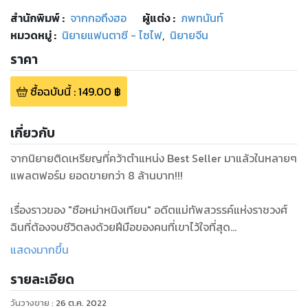
สำนักพิมพ์
:
จากกอถึงฮอ
ผู้แต่ง :
ภพทนันท์
หมวดหมู่
:
นิยายแฟนตาซี - ไซไฟ
,
นิยายจีน
ราคา
ซื้อฉบับนี้
:
149.00
฿
เกี่ยวกับ
จากนิยายติดเหรียญที่คว้าตำแหน่ง Best Seller มาแล้วในหลายๆ
แพลตฟอร์ม ยอดขายกว่า 8 ล้านบาท!!!
เรื่องราวของ "ซือหม่าหนิงเทียน" อดีตแม่ทัพสวรรค์แห่งราชวงศ์
ฉินที่ต้องจบชีวิตลงด้วยฝีมือของคนที่เขาไว้ใจที่สุด
แสดงมากขึ้น
แต่โชคชะตาก็ไม่ได้ใจร้ายกับเขานัก
รายละเอียด
หนิงเทียนได้เกิดใหม่ในโลกพิศดารที่เต็มไปด้วยเรื่องเหลือเชื่อ และ
วันวางขาย
:
26 ต.ค. 2022