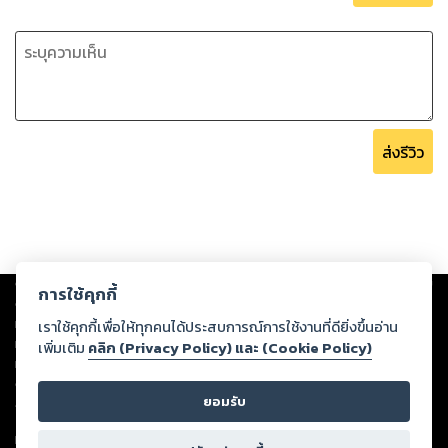
ส่งรีวิว
Copyright ©
2026
Storylog Co., Ltd. - สตอรี่ล็อกขอสงวนสิทธิ์ไม่รับผิดชอบ
การใช้คุกกี้
ต่อผลงานหรือเนื้อหาใดที่อัปโหลดผ่านเว็บไซต์และปรากฏว่าละเมิดสิทธิใน
ทรัพย์สินทางปัญญาของบุคคลอื่นหรือขัดต่อกฎหมายและศีลธรรม ดังนั้น ผู้อ่าน
เราใช้คุกกี้เพื่อให้ทุกคนได้ประสบการณ์การใช้งานที่ดียิ่งขึ้นอ่าน
ทุกท่านโปรดใช้วิจารณญาณในการกลั่นกรองด้วยตนเอง และหากท่านพบว่าส่วน
เพิ่มเติม
คลิก (Privacy Policy) และ (Cookie Policy)
หนึ่งส่วนใดขัดต่อกฎหมายและศีลธรรม กรุณาแจ้งมายังบริษัท เพื่อทีมงานจะได้
ดำเนินการในทันที ทั้งนี้ ทางสตอรี่ล็อกขอสงวนลิขสิทธิ์ตามพระราชบัญญัติ
ยอมรับ
ลิขสิทธิ์ พ.ศ. 2537 (ฉบับล่าสุด)
For support: member@ookbee.com