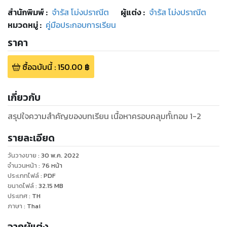
สำนักพิมพ์
:
จำรัส โม่งปราณีต
ผู้แต่ง :
จำรัส โม่งปราณีต
หมวดหมู่
:
คู่มือประกอบการเรียน
ราคา
ซื้อฉบับนี้
:
150.00
฿
เกี่ยวกับ
สรุปใจความสำคัญของบทเรียน เนื้อหาครอบคลุมทั้เทอม 1-2
รายละเอียด
วันวางขาย
:
30 พ.ค. 2022
จำนวนหน้า
:
76
หน้า
ประเภทไฟล์
:
PDF
ขนาดไฟล์
:
32.15
MB
ประเทศ
:
TH
ภาษา
:
Thai
จากผู้แต่ง