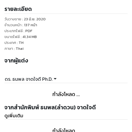
ไปใช้ในชีวิตจริงได้อย่างมีประสิทธิภาพ
รายละเอียด
วันวางขาย
:
23 มิ.ย. 2020
จำนวนหน้า
:
137
หน้า
ประเภทไฟล์
:
PDF
ขนาดไฟล์
:
41.34
MB
ประเทศ
:
TH
ภาษา
:
Thai
จากผู้แต่ง
ดร. ธนพล จาดใจดี Ph.D.
กำลังโหลด ...
จากสำนักพิมพ์ ธนพล(ลำดวน) จาดใจดี
ดูเพิ่มเติม
กำลังโหลด ...