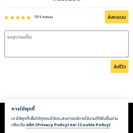
ส่งคะแนน
ให้
5
คะแนน
ส่งรีวิว
Copyright ©
2026
Storylog Co., Ltd. - สตอรี่ล็อกขอสงวนสิทธิ์ไม่รับผิดชอบ
การใช้คุกกี้
ต่อผลงานหรือเนื้อหาใดที่อัปโหลดผ่านเว็บไซต์และปรากฏว่าละเมิดสิทธิใน
ทรัพย์สินทางปัญญาของบุคคลอื่นหรือขัดต่อกฎหมายและศีลธรรม ดังนั้น ผู้อ่าน
เราใช้คุกกี้เพื่อให้ทุกคนได้ประสบการณ์การใช้งานที่ดียิ่งขึ้นอ่าน
ทุกท่านโปรดใช้วิจารณญาณในการกลั่นกรองด้วยตนเอง และหากท่านพบว่าส่วน
เพิ่มเติม
คลิก (Privacy Policy) และ (Cookie Policy)
หนึ่งส่วนใดขัดต่อกฎหมายและศีลธรรม กรุณาแจ้งมายังบริษัท เพื่อทีมงานจะได้