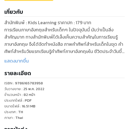
เกี่ยวกับ
สำนักพิมพ์ : Kids Learning ราคาปก : 179 บาท
การเรียนภาษาอังกฤษสำหรับเด็กๆ ในปัจจุบันนี้ นับว่าเป็นสิ่ง
สำคัญมาก ทางสำนักพิมพ์ได้เล็งเห็นความสำคัญในการเรียนรู้
ภาษาอังกฤษ จึงได้จัดทำหนังสือ ภาพคำศัพท์สำหรับเด็กในชุด คำ
ศัพท์สำหรับวัยแรกเรียนรู้คำศัพท์ภาษาอังกฤษใน ชีวิตประจำวันขึ้น
โดยมุ่งหวังที่จะให้ประโยชน์แก่เด็กๆ ในการเรียนรู้คำศัพท์ภาษา
แสดงมากขึ้น
อังกฤษพื้นฐาน ซึ่ง “หนูน้อยเรียนรู้คำศัพท์ My first word” นี้
รายละเอียด
เหมาะกับเด็กๆ ในการเรียนรู้เบื้องต้น ประกอบไปด้วยคำศัพท์จาก
สิ่งง่ายๆ รอบตัวและมีภาพ ประกอบสวยงาม ที่จะช่วยให้เข้าใจและ
ISBN :
9786165783958
จดจำคำศัพท์ด้ง่ายขึ้น โดยจัดหมวดหมู่ตาม เรื่องต่างๆ ซึ่งทำให้
วันวางขาย
:
25 พ.ค. 2022
ง่ายต่อการค้นหาและเรียนรู้คำศัพท์ สำนักพิมพ์หวังว่า “หนูน้อย
จำนวนหน้า
:
82
หน้า
ประเภทไฟล์
:
PDF
เรียนรู้คำศัพท์ My first word” เล่มนี้จะมี ประโยชน์และช่วยในการ
ขนาดไฟล์
:
16.51
MB
เรียนรู้เพิ่มเติมภาษาอังกฤษให้กับเด็กๆ ได้เป็นอย่างดี
ประเทศ
:
TH
ภาษา
:
Thai