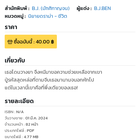
สำนักพิมพ์
:
B.J. (มัฑศิกาญจน)
ผู้แต่ง :
B.J.BEN
หมวดหมู่
:
นิยายดราม่า - ชีวิต
ราคา
ซื้อฉบับนี้
:
40.00
฿
เกี่ยวกับ
เธอโดนวางยา จึงหนีมาขอความช่วยเหลือจากเขา
ปู่รหัสสุดหล่อที่ตามจีบเธอมานานจนอกหักไป
แต่ในเวลานี้เขาคือที่พึ่งเดียวของเธอ!
รายละเอียด
ISBN :
N/A
วันวางขาย
:
01 มี.ค. 2024
จำนวนหน้า
:
82
หน้า
ประเภทไฟล์
:
PDF
ขนาดไฟล์
:
4.77
MB