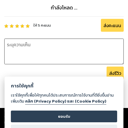
กำลังโหลด ...
ส่งคะแนน
ให้
5
คะแนน
ส่งรีวิว
การใช้คุกกี้
เราใช้คุกกี้เพื่อให้ทุกคนได้ประสบการณ์การใช้งานที่ดียิ่งขึ้นอ่าน
เพิ่มเติม
คลิก (Privacy Policy) และ (Cookie Policy)
Copyright ©
2026
Storylog Co., Ltd. - สตอรี่ล็อกขอสงวนสิทธิ์ไม่รับผิดชอบ
ต่อผลงานหรือเนื้อหาใดที่อัปโหลดผ่านเว็บไซต์และปรากฏว่าละเมิดสิทธิใน
ยอมรับ
ทรัพย์สินทางปัญญาของบุคคลอื่นหรือขัดต่อกฎหมายและศีลธรรม ดังนั้น ผู้อ่าน
ทุกท่านโปรดใช้วิจารณญาณในการกลั่นกรองด้วยตนเอง และหากท่านพบว่าส่วน