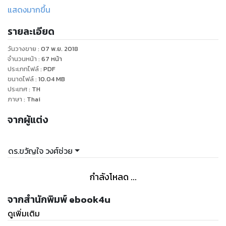
อยากจะให้ลูกหลานของเราเป็นอย่างไรในอนาคต ลองอ่านหนังสือ
แสดงมากขึ้น
รายละเอียด
วันวางขาย
:
07 พ.ย. 2018
จำนวนหน้า
:
67
หน้า
ประเภทไฟล์
:
PDF
ขนาดไฟล์
:
10.04
MB
ประเทศ
:
TH
ภาษา
:
Thai
จากผู้แต่ง
ดร.ขวัญใจ วงศ์ช่วย
กำลังโหลด ...
จากสำนักพิมพ์ ebook4u
ดูเพิ่มเติม