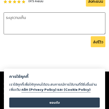
ส่งคะแนน
ให้
5
คะแนน
ส่งรีวิว
Copyright ©
2026
Storylog Co., Ltd. - สตอรี่ล็อกขอสงวนสิทธิ์ไม่รับผิดชอบ
การใช้คุกกี้
ต่อผลงานหรือเนื้อหาใดที่อัปโหลดผ่านเว็บไซต์และปรากฏว่าละเมิดสิทธิใน
ทรัพย์สินทางปัญญาของบุคคลอื่นหรือขัดต่อกฎหมายและศีลธรรม ดังนั้น ผู้อ่าน
เราใช้คุกกี้เพื่อให้ทุกคนได้ประสบการณ์การใช้งานที่ดียิ่งขึ้นอ่าน
ทุกท่านโปรดใช้วิจารณญาณในการกลั่นกรองด้วยตนเอง และหากท่านพบว่าส่วน
เพิ่มเติม
คลิก (Privacy Policy) และ (Cookie Policy)
หนึ่งส่วนใดขัดต่อกฎหมายและศีลธรรม กรุณาแจ้งมายังบริษัท เพื่อทีมงานจะได้
ดำเนินการในทันที ทั้งนี้ ทางสตอรี่ล็อกขอสงวนลิขสิทธิ์ตามพระราชบัญญัติ
ยอมรับ
ลิขสิทธิ์ พ.ศ. 2537 (ฉบับล่าสุด)