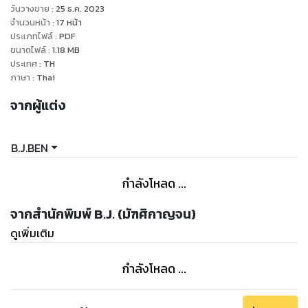
“เธอก็คงไม่อยากแต่งงานกับเฮีย งั้นเราก็ใจตรงกัน” คนพูดยอก
วันวางขาย
:
25 ธ.ค. 2023
แสลงในอก
จำนวนหน้า
:
17
หน้า
ประเภทไฟล์
:
PDF
“เฮียภพไม่อยากแต่งงานกับหยกเหรอคะ” หยกมณีเอ่ยถามย้ำ
ขนาดไฟล์
:
1.18
MB
พลางมองหน้าเขา
ประเทศ
:
TH
“แล้วเธอล่ะอยากแต่งงานกับเฮียหรือเปล่า”
ภาษา
:
Thai
“หยกแล้วแต่ป๊ากับม๊าค่ะ”
จากผู้แต่ง
“เธอไม่มีความคิดเห็นเป็นของตัวเองเลยหรือไง”
“ชีวิตของหยกเป็นของป๊ากับม๊าค่ะ”
“ก็ดี งั้นต่อไปชีวิตของเธอก็เป็นของผัวงั้นใช่ไหม” ภพกระชากร่าง
B.J.BEN
ของหยกมณีมาหาก่อนจะกอดรัดเธอเอาไว้แนบแน่น
“เฮียจะทำอะไรคะ อื้อ...” ยังไม่ทันได้พูดอะไรต่อเขาก็บดจูบเธออย่าง
กำลังโหลด ...
ดุดัน หยกมณีรัวกำปั้นใส่เขาระรัว
เธอเป็นลมไปแล้ว บิดามารดาของเธอก็ดันมาเห็นเข้าพอดี
จากสำนักพิมพ์ B.J. (มัฑศิกาญจน)
ซวยแล้วไงจะมาบอกเลิกกลายเป็นโดนจับแต่งงานเร็วขึ้น!
ดูเพิ่มเติม
กำลังโหลด ...