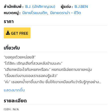
สำนักพิมพ์
:
B.J. (มัฑศิกาญจน)
ผู้แต่ง :
B.J.BEN
หมวดหมู่
:
นิยายโรแมนติก
,
นิยายดราม่า - ชีวิต
ราคา
GET FREE
เกี่ยวกับ
“ขอคุยด้วยหน่อยสิ”
“ได้สิคะ เชิญเฮียที่สวนหลังบ้านนะคะ”
“เฮียภพมีอะไรกับหยกหรือคะ” หยกมณีเอ่ยถามชายหนุ่ม
“เรื่องแต่งงานของเราเธอคงรู้แล้ว”
“ค่ะ” เธอยกน้ำชาขึ้นมาจิบ ยิ้มให้เขาเหมือนกับว่ารับรู้ทุกอย่าง
“ถ้าเธอไม่อยากถูกคลุมถุงชนหรือไม่อยากแต่งเราก็ควรหาวิธี
แสดงมากขึ้น
ยกเลิกมันซะ”
รายละเอียด
“อืม...” เธอครางรับเหมือนเข้าใจ นั่นยิ่งทำให้ภพหน้าตึงยิ่งกว่าฉีด
โบท็อก เธอทำเหมือนกับว่าเธอเองก็ไม่อยากแต่งงานกับเขาเช่นกัน
ISBN :
N/A