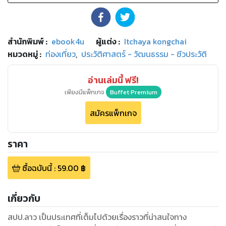
สำนักพิมพ์
:
ebook4u
ผู้แต่ง :
Itchaya kongchai
หมวดหมู่
:
ท่องเที่ยว
,
ประวัติศาสตร์ - วัฒนธรรม - ชีวประวัติ
อ่านเล่มนี้ ฟรี!
เพียงมีแพ็กเกจ
Buffet Premium
สมัครแพ็กเกจ
ราคา
ซื้อฉบับนี้
:
59.00
฿
เกี่ยวกับ
สปป.ลาว เป็นประเทศที่เต็มไปด้วยเรื่องราวที่น่าสนใจทาง