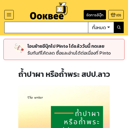
จัดการอีบุ๊ก
(
0
)
ทั้งหมด
โอนย้ายอีบุ๊กไป Pinto ได้แล้ววันนี้ กดเลย
รับทันทีโค้ดลด ซื้อและอ่านได้ต่อเนื่องที่ Pinto
ถ้ำปาผา หรือถ้ำพระ สปป.ลาว