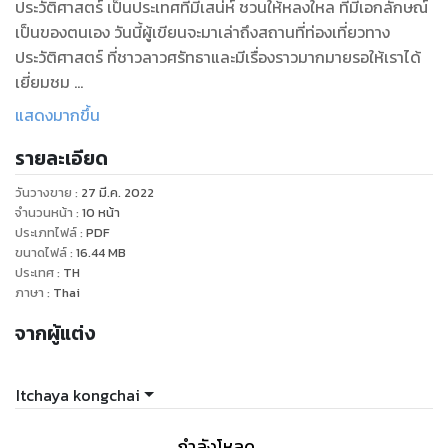
ประวัติศาสตร์ เป็นประเทศที่มีเสน่ห์ ชวนให้หลงใหล ที่มีเอกลักษณ์
เป็นของตนเอง วันนี้ผู้เขียนจะมาเล่าถึงสถานที่ท่องเที่ยวทาง
ประวัติศาสตร์ ที่ชาวลาวศรัทธาและมีเรื่องราวมากมายรอให้เราได้
เยี่ยมชม
ถ้ำปาผา หรือถ้ำพระ ถือได้ว่าเป็นสถานที่ศักดิ์สิทธิ์ของชาวลาว คำ
แสดงมากขึ้น
ว่า ปาผา นั้นมาจากคำว่า ปลา และ ผา แต่ในปัจจุบันชาวลาวนิยม
รายละเอียด
เรียกว่า ถ้ำพระ เนื่องจากได้มีการค้นพบพระพุทธรูปจำนวนมากที่
ถ้ำแห่งนี้
วันวางขาย
:
27 มี.ค. 2022
จำนวนหน้า
:
10
หน้า
ประเภทไฟล์
:
PDF
ขนาดไฟล์
:
16.44
MB
ประเทศ
:
TH
ภาษา
:
Thai
จากผู้แต่ง
Itchaya kongchai
กำลังโหลด ...