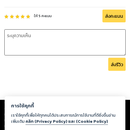
ส่งคะแนน
ให้
5
คะแนน
ส่งรีวิว
Copyright ©
2026
Storylog Co., Ltd. - สตอรี่ล็อกขอสงวนสิทธิ์ไม่รับผิดชอบ
การใช้คุกกี้
ต่อผลงานหรือเนื้อหาใดที่อัปโหลดผ่านเว็บไซต์และปรากฏว่าละเมิดสิทธิใน
ทรัพย์สินทางปัญญาของบุคคลอื่นหรือขัดต่อกฎหมายและศีลธรรม ดังนั้น ผู้อ่าน
เราใช้คุกกี้เพื่อให้ทุกคนได้ประสบการณ์การใช้งานที่ดียิ่งขึ้นอ่าน
ทุกท่านโปรดใช้วิจารณญาณในการกลั่นกรองด้วยตนเอง และหากท่านพบว่าส่วน
เพิ่มเติม
คลิก (Privacy Policy) และ (Cookie Policy)
หนึ่งส่วนใดขัดต่อกฎหมายและศีลธรรม กรุณาแจ้งมายังบริษัท เพื่อทีมงานจะได้