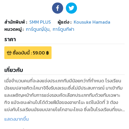
สำนักพิมพ์
:
SMM PLUS
ผู้แต่ง :
Kousuke Hamada
หมวดหมู่
:
การ์ตูนญี่ปุ่น
,
การ์ตูนกีฬา
ราคา
ซื้อฉบับนี้
:
59.00
฿
เกี่ยวกับ
เมื่อจำนวนคนที่จะลงแข่งประเภททีมมีน้อยกว่าที่กำหนด โรงเรียน
มัธยมปลายคิตะโคมาจิจึงรับเอเรนะซึ่งไม่มีประสบการณ์ มาเข้าทีม
และเผชิญหน้ากับการแข่งรอบคัดเลือกประเภททีมด้วยทีมเฉพาะ
กิจ แม้จะชนะผ่านไปได้ด้วยฝีมือของอายาโนะ แต่ในนัดที่ 3 ต้อง
แข่งกับโรงเรียนมัธยมปลายโยโกฮามะโซเอ ซึ่งเป็นโรงเรียนที่ชนะ
เลิศในครั้งที่แล้ว ริโกะเกือบจะทนแรงกดดันไม่ไหวจากการที่ไม่มี
แสดงมากขึ้น
นางิสะอยู่ แล้วฮาซึเมะ เอสของโยโกฮามะโซเอก็ต้อนเธอให้จนมุม!