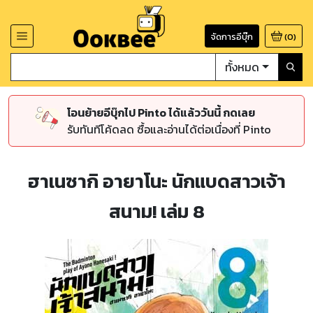
จัดการอีบุ๊ก
(
0
)
ทั้งหมด
โอนย้ายอีบุ๊กไป Pinto ได้แล้ววันนี้ กดเลย
รับทันทีโค้ดลด ซื้อและอ่านได้ต่อเนื่องที่ Pinto
ฮาเนซากิ อายาโนะ นักแบดสาวเจ้า
สนาม! เล่ม 8