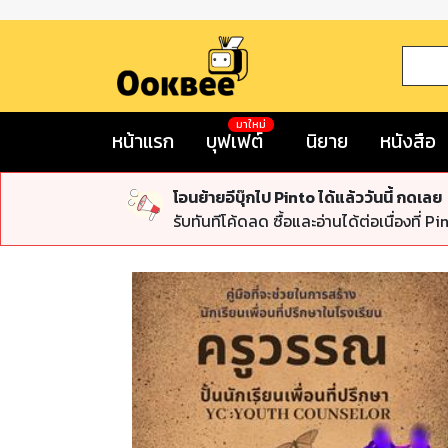
มาใหม่
หน้าแรก
บุฟเฟต์
นิยาย
หนังสือ
โอนย้ายอีบุ๊กไป Pinto ได้แล้ววันนี้ กดเลย
รับทันทีโค้ดลด ซื้อและอ่านได้ต่อเนื่องที่ Pi