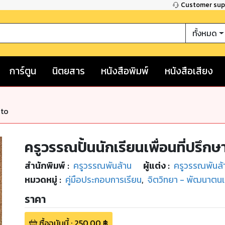
Customer su
ทั้งหมด
การ์ตูน
นิตยสาร
หนังสือพิมพ์
หนังสือเสียง
nto
ครูวรรณปั้นนักเรียนเพื่อนที่ปรึ
สำนักพิมพ์
:
ครูวรรณพันล้าน
ผู้แต่ง :
ครูวรรณพันล้
หมวดหมู่
:
คู่มือประกอบการเรียน
,
จิตวิทยา - พัฒนาตน
ราคา
ซื้อฉบับนี้
:
250.00
฿