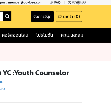
pport: member@ookbee.com
FAQ
เข้าสู่ระบบ
จัดการอีบุ๊ก
ตะกร้า
(
0
)
คอร์สออนไลน์
โปรโมชั่น
คะแนนสะสม
กษา YC :Youth Counselor
าน
เอง