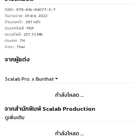
เข้ม เถรตรง แต่ก็อ่อนโยนปนร้อนแรงเกินทนไหว และ『 อลัน แอง
ISBN :
978-616-94077-3-7
เกลเบิร์ต 』บาทหลวงฝึกหัดจอมปล่อยมุกแป้กที่ดูเจ้าชู้ซะจน
วันวางขาย
:
01 พ.ย. 2022
ท้าทายอำนาจพระเจ้า
จำนวนหน้า
:
297
หน้า
ประเภทไฟล์
:
PDF
ขนาดไฟล์
:
237.72
MB
ทางเดียวที่จะแก้ไขคำสาปนี้ได้คือเธอต้องมอบหัวใจให้พวกเขา
ประเทศ
:
TH
เท่านั้น
ภาษา
:
Thai
แต่ฉับพลันที่ตะวันลาลับ ทั้งสามก็กลับกลายร่าง พร้อมจะขย้ำเธอ
จากผู้แต่ง
เป็นชิ้นๆ
แล้วแบบนี้ระหว่าง ‘รักเขาสิ’ กับ ‘ฆ่าเขาเพื่อเอาตัวรอดซะ’ แบบไหน
จะเกิดก่อนกันเสียล่ะนี่?
Scalab Pro. x Bunthat
กำลังโหลด ...
จากสำนักพิมพ์ Scalab Production
ดูเพิ่มเติม
กำลังโหลด ...