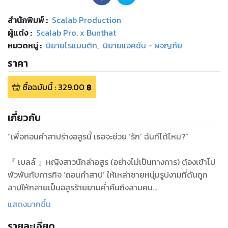
สำนักพิมพ์
:
Scalab Production
ผู้แต่ง :
Scalab Pro. x Bunthat
หมวดหมู่
:
นิยายโรแมนติก
,
นิยายแอคชัน - ผจญภัย
ราคา
ซื้อฉบับนี้
:
329.00
฿
เกี่ยวกับ
“เพื่อถอนคำสาปร่างอสูรนี้ เธอจะช่วย ‘รัก’ ฉันทีได้ไหม?”
『 เบลล์ 』หญิงสาวนักล่าอสูร (อย่างไม่เป็นทางการ) ต้องเข้าไป
พัวพันกับภารกิจ ‘ถอนคำสาป’ ให้เหล่าชายหนุ่มรูปงามที่ดันถูก
สาปให้กลายเป็นอสูรร้ายยามค่ำคืนถึงสามคน
แสดงมากขึ้น
『 เดเมียน เกรย์ 』นักเขียนผู้ชื่นชอบสิ่งลี้ลับทั้งยังรักการเป็น
รายละเอียด
อสูรมากซะจนดื้อไม่อยากคืนร่าง『 ชาร์ลส์ คิง 』นายทหารมาด