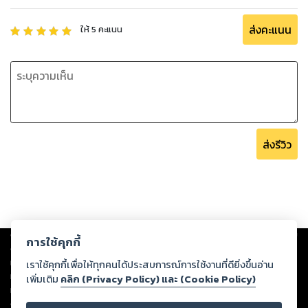
ส่งคะแนน
ให้
5
คะแนน
ส่งรีวิว
Copyright ©
2026
Storylog Co., Ltd. - สตอรี่ล็อกขอสงวนสิทธิ์ไม่รับผิดชอบ
การใช้คุกกี้
ต่อผลงานหรือเนื้อหาใดที่อัปโหลดผ่านเว็บไซต์และปรากฏว่าละเมิดสิทธิใน
ทรัพย์สินทางปัญญาของบุคคลอื่นหรือขัดต่อกฎหมายและศีลธรรม ดังนั้น ผู้อ่าน
เราใช้คุกกี้เพื่อให้ทุกคนได้ประสบการณ์การใช้งานที่ดียิ่งขึ้นอ่าน
ทุกท่านโปรดใช้วิจารณญาณในการกลั่นกรองด้วยตนเอง และหากท่านพบว่าส่วน
เพิ่มเติม
คลิก (Privacy Policy) และ (Cookie Policy)
หนึ่งส่วนใดขัดต่อกฎหมายและศีลธรรม กรุณาแจ้งมายังบริษัท เพื่อทีมงานจะได้
ดำเนินการในทันที ทั้งนี้ ทางสตอรี่ล็อกขอสงวนลิขสิทธิ์ตามพระราชบัญญัติ