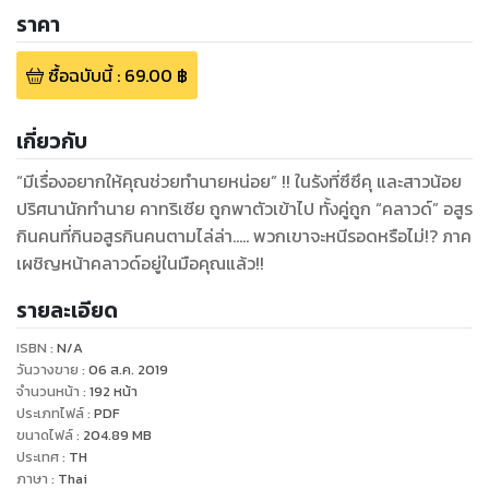
ราคา
ซื้อฉบับนี้
:
69.00
฿
เกี่ยวกับ
“มีเรื่องอยากให้คุณช่วยทำนายหน่อย” !! ในรังที่ซึซึคุ และสาวน้อย
ปริศนานักทำนาย คาทริเซีย ถูกพาตัวเข้าไป ทั้งคู่ถูก “คลาวด์” อสูร
กินคนที่กินอสูรกินคนตามไล่ล่า….. พวกเขาจะหนีรอดหรือไม่!? ภาค
เผชิญหน้าคลาวด์อยู่ในมือคุณแล้ว!!
รายละเอียด
ISBN :
N/A
วันวางขาย
:
06 ส.ค. 2019
จำนวนหน้า
:
192
หน้า
ประเภทไฟล์
:
PDF
ขนาดไฟล์
:
204.89
MB
ประเทศ
:
TH
ภาษา
:
Thai