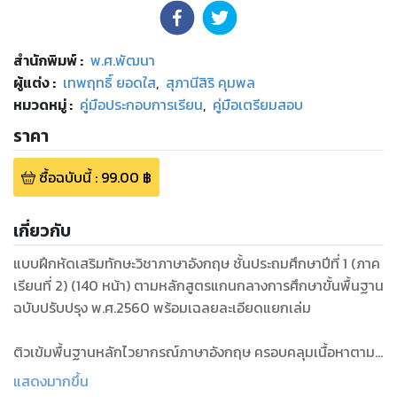
สำนักพิมพ์
:
พ.ศ.พัฒนา
ผู้แต่ง :
เทพฤทธิ์ ยอดใส
,
สุภานีสิริ คุมพล
หมวดหมู่
:
คู่มือประกอบการเรียน
,
คู่มือเตรียมสอบ
ราคา
ซื้อฉบับนี้
:
99.00
฿
เกี่ยวกับ
แบบฝึกหัดเสริมทักษะวิชาภาษาอังกฤษ ชั้นประถมศึกษาปีที่ 1 (ภาค
เรียนที่ 2) (140 หน้า) ตามหลักสูตรแกนกลางการศึกษาขั้นพื้นฐาน
ฉบับปรับปรุง พ.ศ.2560 พร้อมเฉลยละเอียดแยกเล่ม
ติวเข้มพื้นฐานหลักไวยากรณ์ภาษาอังกฤษ ครอบคลุมเนื้อหาตาม
แบบเรียนของกระทรวงศึกษาธิการ และประเมินผลพร้อมฝึกทักษะ
แสดงมากขึ้น
ให้แม่นยำ กับแบบฝึกหัดท้ายบท และแนวข้อสอบปลายภาค เหมาะ