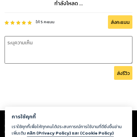
กำลังโหลด ...
ส่งคะแนน
ให้
5
คะแนน
ส่งรีวิว
Copyright ©
2026
Storylog Co., Ltd. - สตอรี่ล็อกขอสงวนสิทธิ์ไม่รับผิดชอบ
การใช้คุกกี้
ต่อผลงานหรือเนื้อหาใดที่อัปโหลดผ่านเว็บไซต์และปรากฏว่าละเมิดสิทธิใน
ทรัพย์สินทางปัญญาของบุคคลอื่นหรือขัดต่อกฎหมายและศีลธรรม ดังนั้น ผู้อ่าน
เราใช้คุกกี้เพื่อให้ทุกคนได้ประสบการณ์การใช้งานที่ดียิ่งขึ้นอ่าน
ทุกท่านโปรดใช้วิจารณญาณในการกลั่นกรองด้วยตนเอง และหากท่านพบว่าส่วน
เพิ่มเติม
คลิก (Privacy Policy) และ (Cookie Policy)