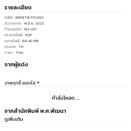
รายละเอียด
สำหรับทั้งนักเรียน ครูอาจารย์และผู้สนใจสามารถนำไปปรับใช้เป็น
นวัตกรรมการสอนได้
ISBN :
8858716703263
วันวางขาย
:
14 มิ.ย. 2022
ผู้เขียน : สุภานีสิริ คุมพล และ เทพฤทธิ์ ยอดใส
จำนวนหน้า
:
162
หน้า
ประเภทไฟล์
:
PDF
ปูพื้นฐานหลักไวยากรณ์
ขนาดไฟล์
:
68.40
MB
คำศัพท์เบื้องต้น / ทักษะการเขียนตัวอักษรให้ถูกต้อง
ประเทศ
:
TH
ภาพประกอบระบายสีได้ เพื่อช่วยกระตุ้นความสนใจและความจำ
ภาษา
:
Thai
มีแบบทดสอบท้ายบท พร้อมเฉลยแยกสอดในเล่ม
จากผู้แต่ง
เทพฤทธิ์ ยอดใส
กำลังโหลด ...
จากสำนักพิมพ์ พ.ศ.พัฒนา
ดูเพิ่มเติม