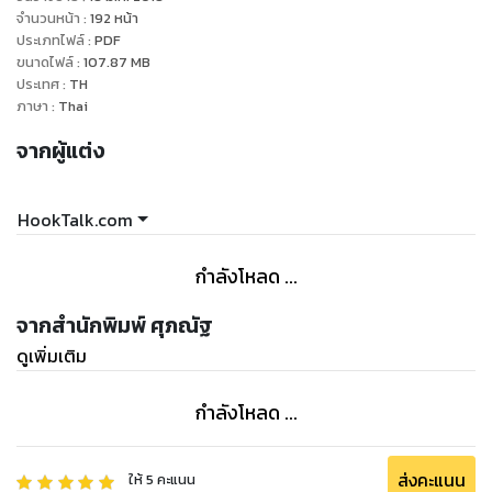
ที่ทำรวมถึงบทความต่างๆในเว็บเมืองนอกที่ได้ไปไล่อ่านมาเป็น
จำนวนหน้า
:
192
หน้า
จำนวนมาก นั่นทำให้จำนวนหน้าใน edition ที่ 2 นี้เพิ่มขึ้นจาก
ประเภทไฟล์
:
PDF
ขนาดไฟล์
:
107.87
MB
edition แรกเกือบ 2 เท่า
ประเทศ
:
TH
ภาษา
:
Thai
ทำไมต้องอ่าน eBook เล่มนี้
จากผู้แต่ง
1. eBook เล่มนี้ไม่ได้สอนแค่ให้ทำโฆษณาแบบง่ายๆหรือฉาบฉวย
แต่เราเริ่มสอนกันตั้งแต่แก่นของมันจนถึงระดับที่เจาะลึกมากยิ่ง
HookTalk.com
ขึ้นแบบที่เอเจนซี่โฆษณาและบริษัทอินเทอร์เน็ตใหญ่ๆเค้าใช้กัน
2. เป้าหมายของ eBook เล่มนี้คือสอนให้คุณสามารถทำโฆษณาใน
กำลังโหลด ...
Facebook และ Instagram ได้เอง เมื่ออ่านจบแล้วคุณต้องทำได้
เลย เพราะเราไม่ได้มีจุดประสงค์เพื่อให้คุณอ่านเนื้อหาแล้วถูกโน้ม
จากสำนักพิมพ์ ศุภณัฐ
น้าวภายในเล่มให้มาลงคอร์สสัมมนาต่อ
ดูเพิ่มเติม
3. เนื้อหาครอบคลุมทั้งหมดที่จำเป็นต้องรู้สำหรับโฆษณา
Facebook และ Instagram แล้ว อ่านเล่มเดียวจบ!
กำลังโหลด ...
4. ผมเข้าใจดีกว่าอาจจะมีบางส่วนใน eBook ที่คุณอ่านแล้วอาจจะ
งงบ้าง ดังนั้นผมจะอยู่กับคุณไปตลอดทั้งเล่ม ถ้าอ่านแล้วติดตรง
ไหน สงสัยตรงไหน สามารถทักมาสอบถามได้ทันทีเลยครับ
ส่งคะแนน
ให้
5
คะแนน