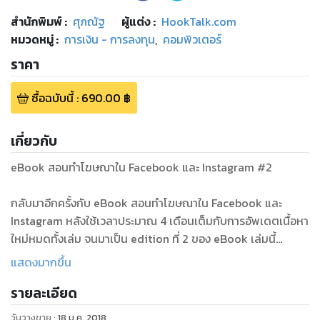
สำนักพิมพ์
:
ศุภณัฐ
ผู้แต่ง :
HookTalk.com
หมวดหมู่
:
การเงิน - การลงทุน
,
คอมพิวเตอร์
ราคา
ซื้อฉบับนี้
:
690.00
฿
เกี่ยวกับ
eBook สอนทำโฆษณาใน Facebook และ Instagram #2
กลับมาอีกครั้งกับ eBook สอนทำโฆษณาใน Facebook และ
Instagram หลังใช้เวลาประมาณ 4 เดือนเต็มกับการอัพเดตเนื้อหา
ใหม่หมดทั้งเล่ม จนมาเป็น edition ที่ 2 ของ eBook เล่มนี้
นอกจากการอัพเดตเนื้อหาเก่าๆให้ทันสมัยแล้ว ผมยังได้เพิ่มเติม
แสดงมากขึ้น
เนื้อหาใหม่ๆเข้าไปใน edition ที่ 2 นี้อีกด้วย เนื้อหาหลายๆเรื่องที่
รายละเอียด
ผมเพิ่มเข้าไปเกิดจากหลายๆสิ่งที่มีคนทักเข้ามาถาม และอีก
หลายๆเรื่องก็เกิดจากประสบการณ์ของผมเองที่มีมากขึ้นจากงาน
วันวางขาย
:
18 ม.ค. 2018