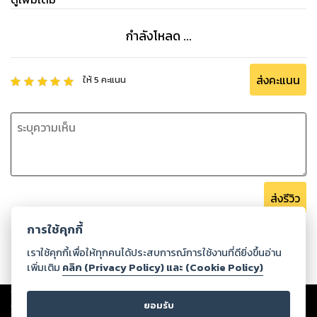
กำลังโหลด ...
ส่งคะแนน
ให้
5
คะแนน
ส่งรีวิว
การใช้คุกกี้
เราใช้คุกกี้เพื่อให้ทุกคนได้ประสบการณ์การใช้งานที่ดียิ่งขึ้นอ่าน
เพิ่มเติม
คลิก (Privacy Policy) และ (Cookie Policy)
Copyright ©
2026
Storylog Co., Ltd. - สตอรี่ล็อกขอสงวนสิทธิ์ไม่รับผิดชอบ
ต่อผลงานหรือเนื้อหาใดที่อัปโหลดผ่านเว็บไซต์และปรากฏว่าละเมิดสิทธิใน
ยอมรับ