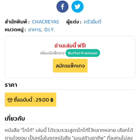
สำนักพิมพ์
:
CHACREYAS
ผู้แต่ง :
ครัวอิ่มดี
หมวดหมู่
:
อาหาร
,
D.I.Y.
อ่านเล่มนี้ ฟรี!
เพียงมีแพ็กเกจ
Buffet Premium
สมัครแพ็กเกจ
ราคา
ซื้อฉบับนี้
:
29.00
฿
เกี่ยวกับ
หนังสือ "โกโก้" เล่มนี้ ได้รวบรวมสูตรโกโก้ไว้หลากหลาย เลือกได้
ตามใจชอบ เป็นหนึ่งในชุดหนังสือ "เมนูสร้างอาชีพ" ที่ลงทุนไม่สูง