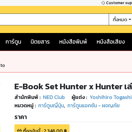
Customer su
ทั้งหมด
การ์ตูน
นิตยสาร
หนังสือพิมพ์
หนังสือเสียง
nto
E-Book Set Hunter x Hunter เล่
สำนักพิมพ์
:
NED Club
ผู้แต่ง :
Yoshihiro Togashi
หมวดหมู่
:
การ์ตูนญี่ปุ่น
,
การ์ตูนแอคชัน - ผจญภัย
ราคา
ซื้อฉบับนี้
:
2,346.00
฿