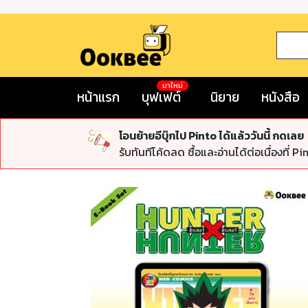
มาใหม่
หน้าแรก
บุฟเฟต์
นิยาย
หนังสือ
โอนย้ายอีบุ๊กไป Pinto ได้แล้ววันนี้ กดเลย
รับทันทีโค้ดลด ซื้อและอ่านได้ต่อเนื่องที่ Pi