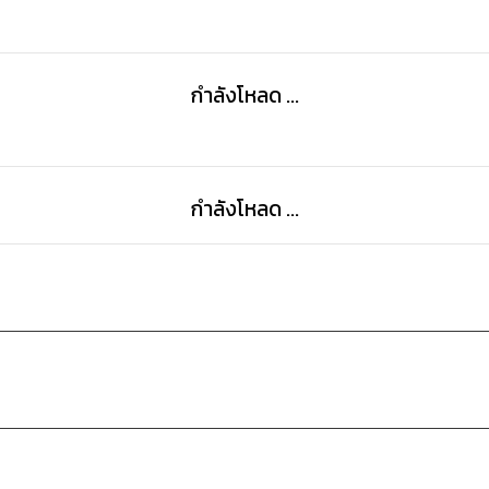
และสุดท้ายแล้วเขาจะทำมันสำเร็จหรือไม่??
กำลังโหลด ...
เชิญติดตามได้ในเล่มเลย!!
กำลังโหลด ...