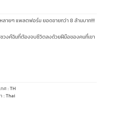
วในหลายๆ แพลตฟอร์ม ยอดขายกว่า 8 ล้านบาท!!!
ชวงศ์ฉินที่ต้องจบชีวิตลงด้วยฝีมือของคนที่เขา
เชื่อ และภารกิจในชาติภพใหม่ของเขาคือ จะไม่
!!
เทศ
:
TH
ษา
:
Thai
ุกรสชาติ ทั้งหน้าที่ บุญคุณ ความรัก ความ
รามตามตำรา 'พิชัยสงคราม'