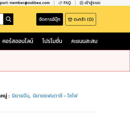
pport: member@ookbee.com
FAQ
เข้าสู่ระบบ
จัดการอีบุ๊ก
ตะกร้า
(
0
)
คอร์สออนไลน์
โปรโมชั่น
คะแนนสะสม
หมู่
:
นิยายจีน
,
นิยายแฟนตาซี - ไซไฟ