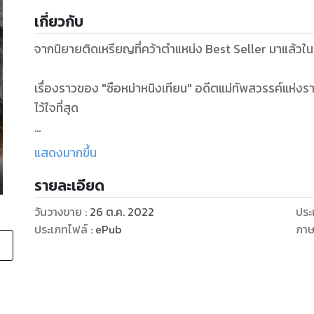
เกี่ยวกับ
จากนิยายติดเหรียญที่คว้าตำแหน่ง Best Seller มาแล้
เรื่องราวของ "ซือหม่าหนิงเทียน" อดีตแม่ทัพสวรรค์แห่งรา
ไว้ใจที่สุด
แต่โชคชะตาก็ไม่ได้ใจร้ายกับเขานัก
แสดงมากขึ้น
รายละเอียด
หนิงเทียนได้เกิดใหม่ในโลกพิศดารที่เต็มไปด้วยเรื่องเหลือ
ยอมอยู่ใต้อำนาจของใครอีกแล้ว เขาจะอยู่เหนือคนทั้งโลก!
วันวางขาย
:
26 ต.ค. 2022
ประ
ประเภทไฟล์
:
ePub
ภา
"สงครามราชันย์จักรพรรดิ" เป็นสุดยอดวรรณกรรมที่มีครบท
แค้น รวมถึงการชิงไหวชิงพริบ การบริหารคน และการสงค
ระหว่างทางหนิงเทียนจะต้องเจอกับอะไรบ้าง??