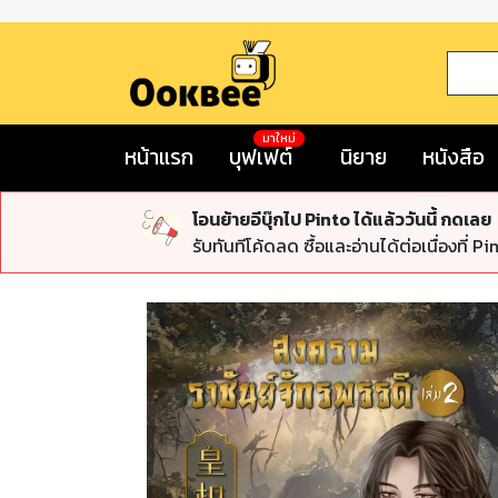
มาใหม่
หน้าแรก
บุฟเฟต์
นิยาย
หนังสือ
โอนย้ายอีบุ๊กไป Pinto ได้แล้ววันนี้ กดเลย
รับทันทีโค้ดลด ซื้อและอ่านได้ต่อเนื่องที่ Pi