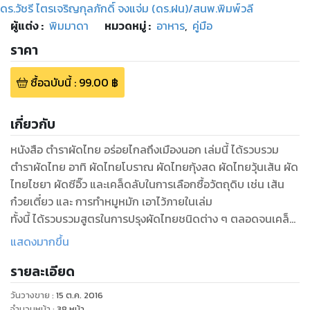
ดร.วัชรี ไตรเจริญกุลภักดิ์ จงแจ่ม (ดร.ฝน)/สนพ.พิมพ์วลี
ผู้แต่ง :
พิมมาดา
หมวดหมู่
:
อาหาร
,
คู่มือ
ราคา
ซื้อฉบับนี้
:
99.00
฿
เกี่ยวกับ
หนังสือ ตำราผัดไทย อร่อยไกลถึงเมืองนอก เล่มนี้ ได้รวบรวม
ตำราผัดไทย อาทิ ผัดไทยโบราณ ผัดไทยกุ้งสด ผัดไทยวุ้นเส้น ผัด
ไทยไชยา ผัดซีอิ๊ว และเคล็ดลับในการเลือกซื้อวัตถุดิบ เช่น เส้น
ก๋วยเตี๋ยว และ การทำหมูหมัก เอาไว้ภายในเล่ม
ทั้งนี้ ได้รวบรวมสูตรในการปรุงผัดไทยชนิดต่าง ๆ ตลอดจนเคล็ด
ลับต่าง ๆ ในการทำเอาไว้อย่างครอบคลุมและค่อนข้างเป็นเมนูจาน
แสดงมากขึ้น
เส้นสุดฮิตที่นิยมทำขายในท้องตลาดทั่วไป
รายละเอียด
ดังนั้น จึงเหมาะอย่างยิ่งที่จะใช้อ่านเป็นไอเดียในการเริ่มต้นขายผัด
ไทยในหลาย ๆ สไตล์ เพื่อเป็นอาชีพหรือจะใช้เป็นไอเดียในการทำ
วันวางขาย
:
15 ต.ค. 2016
จำนวนหน้า
:
38
หน้า