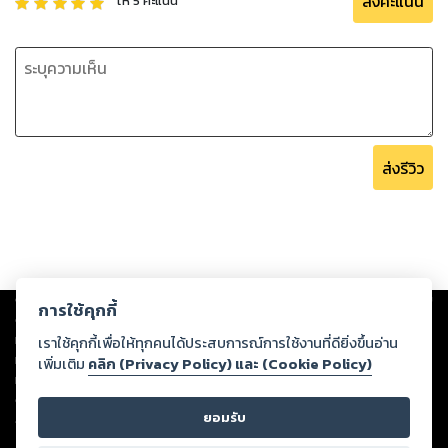
ส่งคะแนน
ให้
5
คะแนน
ส่งรีวิว
Copyright ©
2026
Storylog Co., Ltd. - สตอรี่ล็อกขอสงวนสิทธิ์ไม่รับผิดชอบ
การใช้คุกกี้
ต่อผลงานหรือเนื้อหาใดที่อัปโหลดผ่านเว็บไซต์และปรากฏว่าละเมิดสิทธิใน
ทรัพย์สินทางปัญญาของบุคคลอื่นหรือขัดต่อกฎหมายและศีลธรรม ดังนั้น ผู้อ่าน
เราใช้คุกกี้เพื่อให้ทุกคนได้ประสบการณ์การใช้งานที่ดียิ่งขึ้นอ่าน
ทุกท่านโปรดใช้วิจารณญาณในการกลั่นกรองด้วยตนเอง และหากท่านพบว่าส่วน
เพิ่มเติม
คลิก (Privacy Policy) และ (Cookie Policy)
หนึ่งส่วนใดขัดต่อกฎหมายและศีลธรรม กรุณาแจ้งมายังบริษัท เพื่อทีมงานจะได้
ดำเนินการในทันที ทั้งนี้ ทางสตอรี่ล็อกขอสงวนลิขสิทธิ์ตามพระราชบัญญัติ
ยอมรับ
ลิขสิทธิ์ พ.ศ. 2537 (ฉบับล่าสุด)