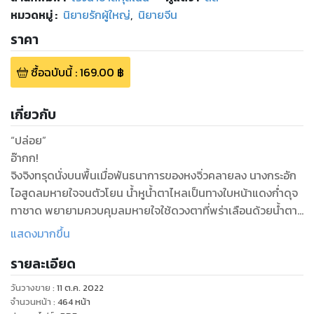
หมวดหมู่
:
นิยายรักผู้ใหญ่
,
นิยายจีน
ราคา
ซื้อฉบับนี้
:
169.00
฿
เกี่ยวกับ
“ปล่อย”
อ๊ากก!
จิงจิงทรุดนั่งบนพื้นเมื่อพันธนาการของหงจิ่วคลายลง นางกระอัก
ไอสูดลมหายใจจนตัวโยน น้ำหูน้ำตาไหลเป็นทางใบหน้าแดงก่ำดุจ
ทาชาด พยายามควบคุมลมหายใจใช้ดวงตาที่พร่าเลือนด้วยน้ำตา
หันมองไปยังเสียงตุบตับอยู่ไม่ไกล พยายามหรี่ตาเพ่งมองคนผู้
แสดงมากขึ้น
หนึ่ง...
รายละเอียด
เพียงแค่เห็นแผ่นหลังกว้างก็รู้ได้คร่าวๆ แล้วว่าเขาเป็นชายรูปร่าง
สูงใหญ่กำยำ เส้นผมดำขลับขยับไหวราวแพรไหมแม้ยากจะมอง
วันวางขาย
:
11 ต.ค. 2022
เห็นใบหน้าอย่างชัดเจนแต่ความรู้สึกที่แผ่ออกมาจากร่างของคนผู้
จำนวนหน้า
:
464
หน้า