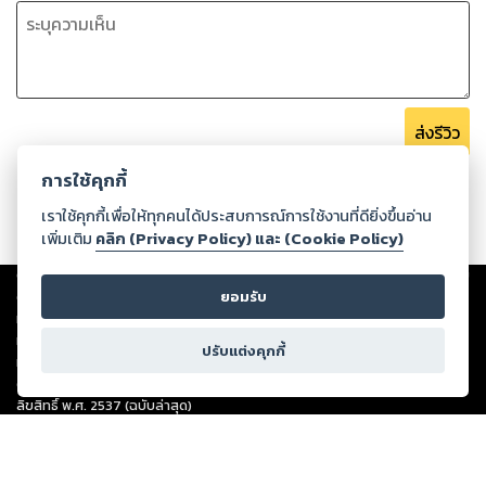
กว้าง ทั้งยังเห็นบั้นท้ายตึงแน่นอย่างชัดเจนเต็มสองตา...เขาไม่ได้
สวมเสื้อผ้า
เปลือยกายอยู่ตรงหน้า...
...และขาว
ขาว...ยิ่งนัก
ส่งรีวิว
__________________
การใช้คุกกี้
เราใช้คุกกี้เพื่อให้ทุกคนได้ประสบการณ์การใช้งานที่ดียิ่งขึ้นอ่าน
นิยายอิโรติกร้อนแรงและเป็นคู่เดี่ยวจ้า
เพิ่มเติม
คลิก (Privacy Policy) และ (Cookie Policy)
Copyright ©
2026
Storylog Co., Ltd. - สตอรี่ล็อกขอสงวนสิทธิ์ไม่รับผิดชอบ
ต่อผลงานหรือเนื้อหาใดที่อัปโหลดผ่านเว็บไซต์และปรากฏว่าละเมิดสิทธิใน
ยอมรับ
ทรัพย์สินทางปัญญาของบุคคลอื่นหรือขัดต่อกฎหมายและศีลธรรม ดังนั้น ผู้อ่าน
ทุกท่านโปรดใช้วิจารณญาณในการกลั่นกรองด้วยตนเอง และหากท่านพบว่าส่วน
ปรับแต่งคุกกี้
หนึ่งส่วนใดขัดต่อกฎหมายและศีลธรรม กรุณาแจ้งมายังบริษัท เพื่อทีมงานจะได้
ดำเนินการในทันที ทั้งนี้ ทางสตอรี่ล็อกขอสงวนลิขสิทธิ์ตามพระราชบัญญัติ
ลิขสิทธิ์ พ.ศ. 2537 (ฉบับล่าสุด)
For support: member@ookbee.com
Version
1.3.17