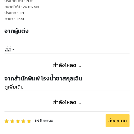
นี้ล้วนมีคำว่าหล่อเหลารูปงามตัวโตปรากฏ
ประเภทไฟล์
:
PDF
ขนาดไฟล์
:
26.66
MB
จิงจิงค่อยๆ ยันกายลุกนั่ง เมื่อครู่ยังพอได้ยินเสียงของเซียนหงจิ่ว
ประเทศ
:
TH
ที่ร้องครางโอดครวญเสียงดังดุจหมูถูกเชือดแต่ตอนนี้กลับไม่
ภาษา
:
Thai
ได้ยินเสียงแล้วมีเพียงแต่เสียงเนื้อกระทบเนื้อหนักๆ ดังต่อเนื่องไม่
จากผู้แต่ง
หยุด จิงจิงขยี้ตาแรงๆ ไล่หมอกควันในตาให้จางหายปรับสายตา
ดีแล้วสิ่งที่นางเห็นเป็นอันดับแรกคือสีแดง...
สีแดงชาดราวโลหิตนี้ล้วนมาจากร่างของเซียนหงจิ่วที่แน่นิ่งไม่
ลี่ลี่
ได้สติสลบเหมือดดุจหมาตาย หน้าผากแตก จมูกหัก ตาทั้งสองข้า
งบวมฉึ่งดุจอึ่งอ่างพองลม เอาเป็นว่ากระจกแปดทิศที่เคยแตกร้าว
กำลังโหลด ...
ไปทั้งบานยังนับว่าแตกน้อยกว่าใบหน้าของเซียนหงจิ่วในตอนนี้...
เมื่อเห็นว่าใบหน้าของเซียนต้อยต่ำตรงหน้าไม่หลงเหลือชิ้นดีจึง
จากสำนักพิมพ์ โรงน้ำชาสกุลเฉิน
พอใจ ผุดกายลุกขึ้นยืนในขณะที่จิงจิงคิดว่าคงจบสิ้นแล้วนางกลับ
ดูเพิ่มเติม
คิดผิดเมื่อบุรุษร่างสูงตรงหน้ายกเท้าขึ้นกระทืบเซียนหงจิ่วต่อไป...
อ๊ากก!
กำลังโหลด ...
ดวงตากลมเบิกกว้างตอนนี้ไม่รู้ว่าจะตกใจเท้าของบุรุษตรงหน้าที่
กระทืบลงบนจุดกึ่งกายบุรุษของเซียนหงจิ่วซ้ำๆ จนต้องส่งเสียง
ร้องโหยหวนราววิญญาณร้ายหรือว่าควรตกใจเมื่อเห็นเส้นผมสีดำ
ส่งคะแนน
ให้
5
คะแนน
ขยับพัดปลิวจนทำให้จิงจิงเห็นเนื้อหนังและกล้ามเนื้อบนแผ่นหลัง