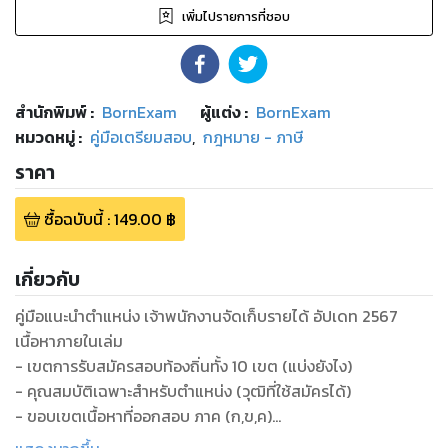
เพิ่มไปรายการที่ชอบ
สำนักพิมพ์
:
BornExam
ผู้แต่ง :
BornExam
หมวดหมู่
:
คู่มือเตรียมสอบ
,
กฎหมาย - ภาษี
ราคา
ซื้อฉบับนี้
:
149.00
฿
เกี่ยวกับ
คู่มือแนะนำตำแหน่ง เจ้าพนักงานจัดเก็บรายได้ อัปเดท 2567
เนื้อหาภายในเล่ม
- เขตการรับสมัครสอบท้องถิ่นทั้ง 10 เขต (แบ่งยังไง)
- คุณสมบัติเฉพาะสำหรับตำแหน่ง (วุฒิที่ใช้สมัครได้)
- ขอบเขตเนื้อหาที่ออกสอบ ภาค (ก,ข,ค)
- มาตรฐานกำหนดตำแหน่ง (ความรู้ความสามารถที่ต้องมี)