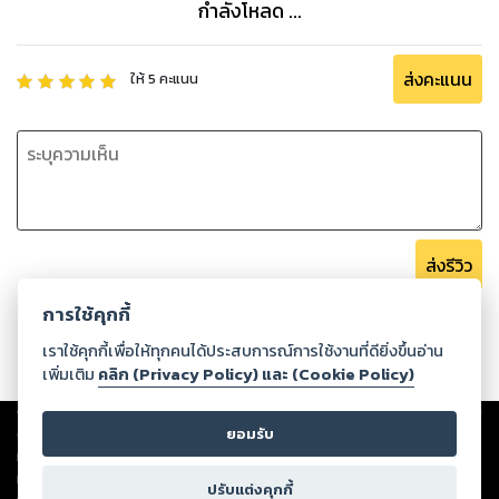
กำลังโหลด ...
ส่งคะแนน
ให้
5
คะแนน
ส่งรีวิว
การใช้คุกกี้
เราใช้คุกกี้เพื่อให้ทุกคนได้ประสบการณ์การใช้งานที่ดียิ่งขึ้นอ่าน
เพิ่มเติม
คลิก (Privacy Policy) และ (Cookie Policy)
Copyright ©
2026
Storylog Co., Ltd. - สตอรี่ล็อกขอสงวนสิทธิ์ไม่รับผิดชอบ
ต่อผลงานหรือเนื้อหาใดที่อัปโหลดผ่านเว็บไซต์และปรากฏว่าละเมิดสิทธิใน
ยอมรับ
ทรัพย์สินทางปัญญาของบุคคลอื่นหรือขัดต่อกฎหมายและศีลธรรม ดังนั้น ผู้อ่าน
ทุกท่านโปรดใช้วิจารณญาณในการกลั่นกรองด้วยตนเอง และหากท่านพบว่าส่วน
ปรับแต่งคุกกี้