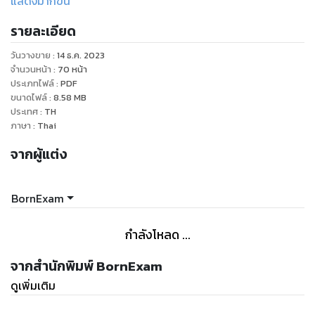
แสดงมากขึ้น
- กลุ่มสายงานที่เกื้อกูลกัน (ตำแหน่งอื่นๆ)
รายละเอียด
- สถิติการเรียกบรรจุปี 2560-2564 (เรียกหมดหรือไม่)
- แนวทางวิธีการเลือกเขตที่ควรสมัครสอบ (สอบที่ไหนดี)
วันวางขาย
:
14 ธ.ค. 2023
- การเรียกบรรจุข้ามเขตเรียกยังไงได้บ้าง
จำนวนหน้า
:
70
หน้า
ประเภทไฟล์
:
PDF
ขนาดไฟล์
:
8.58
MB
ประเทศ
:
TH
ภาษา
:
Thai
จากผู้แต่ง
BornExam
กำลังโหลด ...
จากสำนักพิมพ์ BornExam
ดูเพิ่มเติม