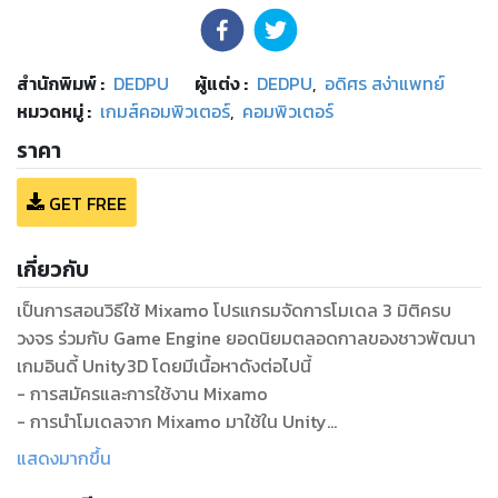
สำนักพิมพ์
:
DEDPU
ผู้แต่ง :
DEDPU
,
อดิศร สง่าแพทย์
หมวดหมู่
:
เกมส์คอมพิวเตอร์
,
คอมพิวเตอร์
ราคา
GET FREE
เกี่ยวกับ
เป็นการสอนวิธีใช้ Mixamo โปรแกรมจัดการโมเดล 3 มิติครบ
วงจร ร่วมกับ Game Engine ยอดนิยมตลอดกาลของชาวพัฒนา
เกมอินดี้ Unity3D โดยมีเนื้อหาดังต่อไปนี้
- การสมัครและการใช้งาน Mixamo
- การนำโมเดลจาก Mixamo มาใช้ใน Unity
- การนำท่าทางตัวละครมาใช้กับโมเดลใน Unity ผ่าน Mecanim
แสดงมากขึ้น
- การนำ Playmaker มาควบคุมตัวละครในเกม โดยไม่ต้องเขียน