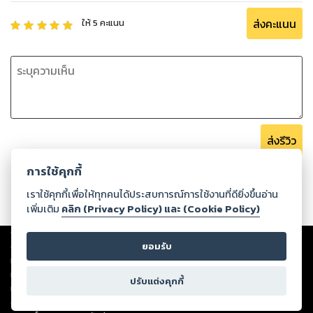
ส่งคะแนน
ให้
5
คะแนน
ส่งรีวิว
การใช้คุกกี้
เราใช้คุกกี้เพื่อให้ทุกคนได้ประสบการณ์การใช้งานที่ดียิ่งขึ้นอ่าน
เพิ่มเติม
คลิก (Privacy Policy) และ (Cookie Policy)
Copyright ©
2026
Storylog Co., Ltd. - สตอรี่ล็อกขอสงวนสิทธิ์ไม่รับผิดชอบ
ต่อผลงานหรือเนื้อหาใดที่อัปโหลดผ่านเว็บไซต์และปรากฏว่าละเมิดสิทธิใน
ยอมรับ
ทรัพย์สินทางปัญญาของบุคคลอื่นหรือขัดต่อกฎหมายและศีลธรรม ดังนั้น ผู้อ่าน
ทุกท่านโปรดใช้วิจารณญาณในการกลั่นกรองด้วยตนเอง และหากท่านพบว่าส่วน
ปรับแต่งคุกกี้
หนึ่งส่วนใดขัดต่อกฎหมายและศีลธรรม กรุณาแจ้งมายังบริษัท เพื่อทีมงานจะได้
ดำเนินการในทันที ทั้งนี้ ทางสตอรี่ล็อกขอสงวนลิขสิทธิ์ตามพระราชบัญญัติ