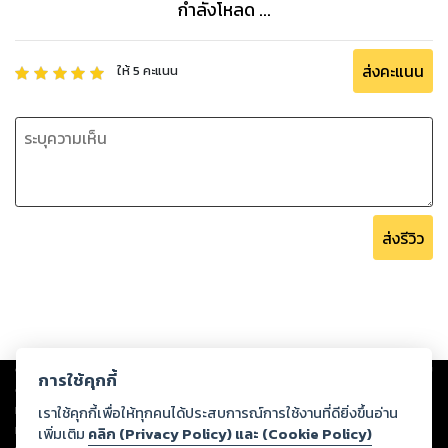
กำลังโหลด ...
ส่งคะแนน
ให้
5
คะแนน
ส่งรีวิว
Copyright ©
2026
Storylog Co., Ltd. - สตอรี่ล็อกขอสงวนสิทธิ์ไม่รับผิดชอบ
การใช้คุกกี้
ต่อผลงานหรือเนื้อหาใดที่อัปโหลดผ่านเว็บไซต์และปรากฏว่าละเมิดสิทธิใน
ทรัพย์สินทางปัญญาของบุคคลอื่นหรือขัดต่อกฎหมายและศีลธรรม ดังนั้น ผู้อ่าน
เราใช้คุกกี้เพื่อให้ทุกคนได้ประสบการณ์การใช้งานที่ดียิ่งขึ้นอ่าน
ทุกท่านโปรดใช้วิจารณญาณในการกลั่นกรองด้วยตนเอง และหากท่านพบว่าส่วน
เพิ่มเติม
คลิก (Privacy Policy) และ (Cookie Policy)