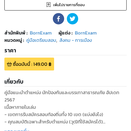
เพิ่มไปรายการที่ชอบ
สำนักพิมพ์
:
BornExam
ผู้แต่ง :
BornExam
หมวดหมู่
:
คู่มือเตรียมสอบ
,
สังคม - การเมือง
ราคา
ซื้อฉบับนี้
:
149.00
฿
เกี่ยวกับ
คู่มือแนะนำตำแหน่ง นักป้องกันและบรรเทาสาธารณภัย อัปเดท
2567
เนื้อหาภายในเล่ม
- เขตการรับสมัครสอบท้องถิ่นทั้ง 10 เขต (แบ่งยังไง)
- คุณสมบัติเฉพาะสำหรับตำแหน่ง (วุฒิที่ใช้สมัครได้)
- ขอบเขตเนื้อหาที่ออกสอบ ภาค (ก,ข,ค)