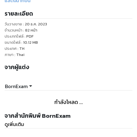
แสดงมากขึ้น
- มาตรฐานกำหนดตำแหน่ง (ความรู้ความสามารถที่ต้องมี)
รายละเอียด
- กลุ่มสายงานที่เกื้อกูลกัน (ตำแหน่งอื่นๆ)
- สถิติการเรียกบรรจุปี 2560-2564 (เรียกหมดหรือไม่)
วันวางขาย
:
20 ธ.ค. 2023
- แนวทางวิธีการเลือกเขตที่ควรสมัครสอบ (สอบที่ไหนดี)
จำนวนหน้า
:
82
หน้า
- การเรียกบรรจุข้ามเขตเรียกยังไงได้บ้าง
ประเภทไฟล์
:
PDF
ขนาดไฟล์
:
10.12
MB
ประเทศ
:
TH
ภาษา
:
Thai
จากผู้แต่ง
BornExam
กำลังโหลด ...
จากสำนักพิมพ์ BornExam
ดูเพิ่มเติม