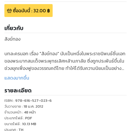
ซื้อฉบับนี้
:
32.00
฿
เกี่ยวกับ
สังข์ทอง
บทละครนอก เรื่อง "สังข์ทอง" นับเป็นหนึ่งในพระราชนิพนธ์ชิ้นเอก
ของพระบาทสมเด็จพระพุทธเลิศหล้านภาลัย ซึ่งถูกประพันธ์ขึ้นใน
ช่วงยุคเฟื่องฟูของวรรณคดีไทย ทำให้ได้รับความนิยมเป็นอย่าง
มากตั้งแต่อดีตจนถึงปัจจุบัน
แสดงมากขึ้น
รายละเอียด
สำนักพิมพ์เอ็มไอเอส จึงได้ร่วมถ่ายทอดเรื่องราวของสังข์ทองออก
มาเป็นรูปแบบนิทานสำหรับเด็กที่สนุกสนานครบทุกรส ทั้งบทรัก
ISBN :
978-616-527-023-6
บทโศก ตลกขบขัน และยังแฝงไปด้วยข้อคิดที่คมคาย โดยมุ่งหวัง
วันวางขาย
:
18 ม.ค. 2012
เป็นอย่างยิ่งว่าจะเป็นทางหนึ่ง ในการช่วยอนุรักษ์วรรณคดีไทยให้
จำนวนหน้า
:
48
หน้า
ประเภทไฟล์
:
PDF
คงอยู่สืบไปตราบนานเท่านาน
ขนาดไฟล์
:
10.13
MB
ประเทศ
:
TH