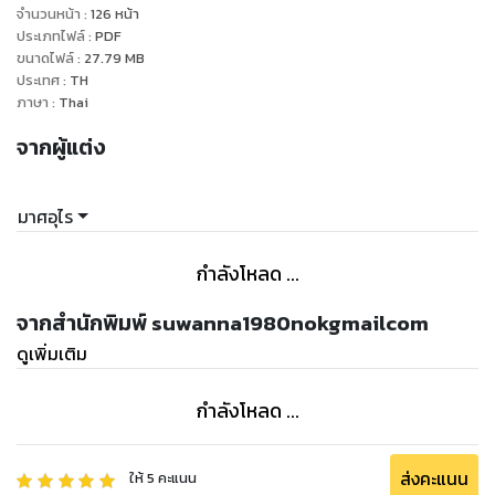
เดียว ทั้งที่จริงใจเขาร้อนรุ่ม อยากกระชากไอ้ผ้าเก่าๆนี้ ออกจากตัว
จำนวนหน้า
:
126
หน้า
ของกันเกราแทบแย่
ประเภทไฟล์
:
PDF
ขนาดไฟล์
:
27.79
MB
สีหน้าเขาฉายออกถึงความพึงพอใจตลอดเวลา ก็ต้องพอใจสิ กว่า
ประเทศ
:
TH
เขาจะได้ตัวกันเกรามาครอบครองอย่างสมใจ เขาต้องอดใจรอมา
ภาษา
:
Thai
ตั้งนาน
จากผู้แต่ง
แล้วนิ้วมือเรียวสวยราวกับสตรีก็เริ่มขยับพร้อมกับการเต้นของ
หัวใจเสียงโครมคราม กันเกรารู้สึกร้อนรนราวกับคนเป็นไข้ สาป
เสื้อเชิ้ตตัวโคล่งค่อยๆแยกตัวออกจากกัน หัวใจของกันเกราก็ยิ่ง
มาศอุไร
เต้นกระหน่ำรุนแรง
“สวย...”
กำลังโหลด ...
ทยกรเอ่ยคำชื่นชมขึ้นอีกหน ดวงตาดำทมิฬหยาดเยิ้มจากไฟ
เสน่หาร้อนแรงขึ้นเรื่อยๆ เขาปัดสาบเสื้อให้พ้นจากสายตา มัน
จากสำนักพิมพ์ suwanna1980nokgmailcom
เกะกะจนอยากจะฉีกให้ขาดเสียเดี๋ยวนี้
ดูเพิ่มเติม
กำลังโหลด ...
ส่งคะแนน
ให้
5
คะแนน