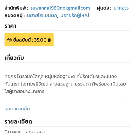
สำนักพิมพ์
:
suwanna1980nokgmailcom
ผู้แต่ง :
มาศอุไร
หมวดหมู่
:
นิยายโรแมนติก
,
นิยายรักผู้ใหญ่
ราคา
ซื้อฉบับนี้
:
35.00
฿
เกี่ยวกับ
ทยกร ไตรวิชญ์สกุล หนุ่มหล่อฐานะดี ที่มีรักเดียวและมั่นคง
กันเกรา โอภาโพธิวัฒน์ สาวสวยฐานะธรรมดา ที่พร้อมจะเมินเฉย
ใส่ผู้ชายอย่าง...ทยกร
----------------------------------------------------
-------------------
แสดงมากขึ้น
คำโปรย...
รายละเอียด
ทยกรไล้นิ้วมือมาหยุดป้วนเปี้ยนแถวกระดุมเสื้อ รีรอวนปลายนิ้ว
สั้นมนอยู่ตรงนั้นราวกับจงใจจะแกล้ง ยังไม่คิดจะปลดออกในครา
วันวางขาย
:
17 ต.ค. 2023