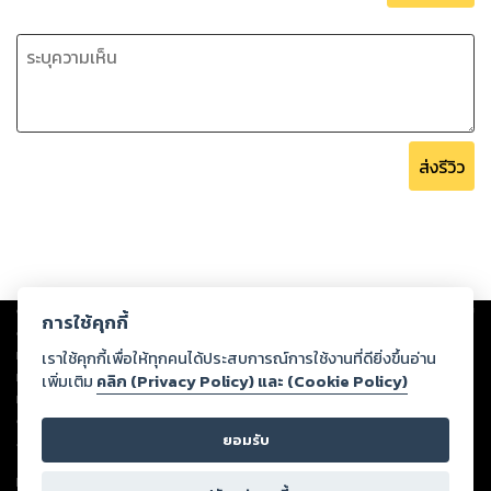
ส่งรีวิว
Copyright ©
2026
Storylog Co., Ltd. - สตอรี่ล็อกขอสงวนสิทธิ์ไม่รับผิดชอบ
การใช้คุกกี้
ต่อผลงานหรือเนื้อหาใดที่อัปโหลดผ่านเว็บไซต์และปรากฏว่าละเมิดสิทธิใน
ทรัพย์สินทางปัญญาของบุคคลอื่นหรือขัดต่อกฎหมายและศีลธรรม ดังนั้น ผู้อ่าน
เราใช้คุกกี้เพื่อให้ทุกคนได้ประสบการณ์การใช้งานที่ดียิ่งขึ้นอ่าน
ทุกท่านโปรดใช้วิจารณญาณในการกลั่นกรองด้วยตนเอง และหากท่านพบว่าส่วน
เพิ่มเติม
คลิก (Privacy Policy) และ (Cookie Policy)
หนึ่งส่วนใดขัดต่อกฎหมายและศีลธรรม กรุณาแจ้งมายังบริษัท เพื่อทีมงานจะได้
ดำเนินการในทันที ทั้งนี้ ทางสตอรี่ล็อกขอสงวนลิขสิทธิ์ตามพระราชบัญญัติ
ยอมรับ
ลิขสิทธิ์ พ.ศ. 2537 (ฉบับล่าสุด)
For support: member@ookbee.com