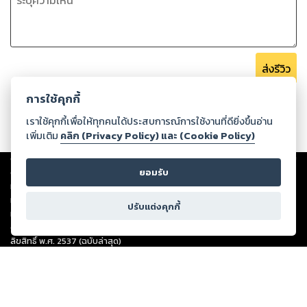
ส่งรีวิว
การใช้คุกกี้
เราใช้คุกกี้เพื่อให้ทุกคนได้ประสบการณ์การใช้งานที่ดียิ่งขึ้นอ่าน
เพิ่มเติม
คลิก (Privacy Policy) และ (Cookie Policy)
Copyright ©
2026
Storylog Co., Ltd. - สตอรี่ล็อกขอสงวนสิทธิ์ไม่รับผิดชอบ
ต่อผลงานหรือเนื้อหาใดที่อัปโหลดผ่านเว็บไซต์และปรากฏว่าละเมิดสิทธิใน
ยอมรับ
ทรัพย์สินทางปัญญาของบุคคลอื่นหรือขัดต่อกฎหมายและศีลธรรม ดังนั้น ผู้อ่าน
ทุกท่านโปรดใช้วิจารณญาณในการกลั่นกรองด้วยตนเอง และหากท่านพบว่าส่วน
ปรับแต่งคุกกี้
หนึ่งส่วนใดขัดต่อกฎหมายและศีลธรรม กรุณาแจ้งมายังบริษัท เพื่อทีมงานจะได้
ดำเนินการในทันที ทั้งนี้ ทางสตอรี่ล็อกขอสงวนลิขสิทธิ์ตามพระราชบัญญัติ
ลิขสิทธิ์ พ.ศ. 2537 (ฉบับล่าสุด)
For support: member@ookbee.com
Version
1.3.17