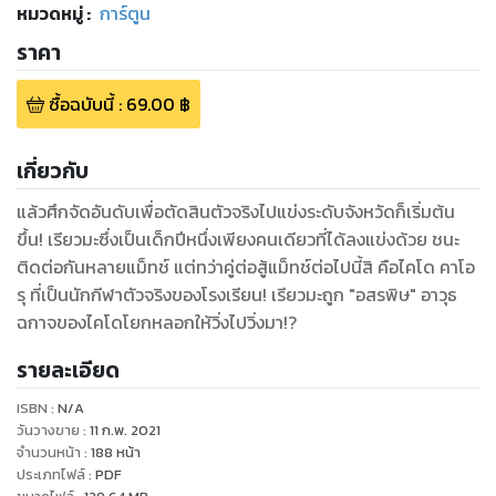
หมวดหมู่
:
การ์ตูน
ราคา
ซื้อฉบับนี้
:
69.00
฿
เกี่ยวกับ
แล้วศึกจัดอันดับเพื่อตัดสินตัวจริงไปแข่งระดับจังหวัดก็เริ่มต้น
ขึ้น! เรียวมะซึ่งเป็นเด็กปีหนึ่งเพียงคนเดียวที่ได้ลงแข่งด้วย ชนะ
ติดต่อกันหลายแม็ทช์ แต่ทว่าคู่ต่อสู้แม็ทช์ต่อไปนี้สิ คือไคโด คาโอ
รุ ที่เป็นนักกีฬาตัวจริงของโรงเรียน! เรียวมะถูก "อสรพิษ" อาวุธ
ฉกาจของไคโดโยกหลอกให้วิ่งไปวิ่งมา!?
รายละเอียด
ISBN :
N/A
วันวางขาย
:
11 ก.พ. 2021
จำนวนหน้า
:
188
หน้า
ประเภทไฟล์
:
PDF