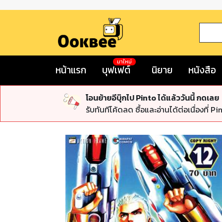
มาใหม่
หน้าแรก
บุฟเฟต์
นิยาย
หนังสือ
โอนย้ายอีบุ๊กไป Pinto ได้แล้ววันนี้ กดเลย
รับทันทีโค้ดลด ซื้อและอ่านได้ต่อเนื่องที่ Pi