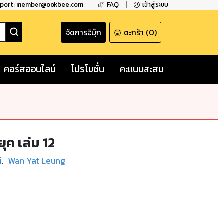
pport: member@ookbee.com
FAQ
เข้าสู่ระบบ
จัดการอีบุ๊ก
ตะกร้า
(
0
)
คอร์สออนไลน์
โปรโมชั่น
คะแนนสะสม
ุค เล่ม 12
i
,
Wan Yat Leung