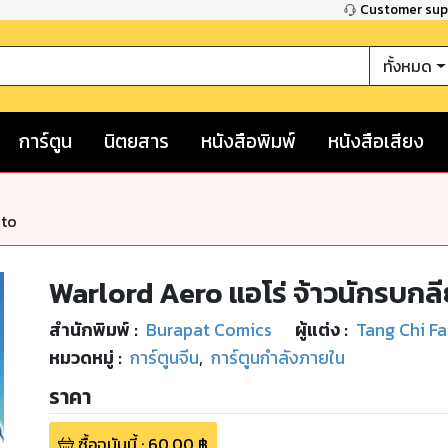
Customer su
ทั้งหมด
การ์ตูน
นิตยสาร
หนังสือพิมพ์
หนังสือเสียง
nto
Warlord Aero แอโร่ จ้าวนักรบกลีย
สำนักพิมพ์
:
Burapat Comics
ผู้แต่ง :
Tang Chi Fa
หมวดหมู่
:
การ์ตูนจีน
,
การ์ตูนกำลังภายใน
ราคา
ซื้อฉบับนี้
:
60.00
฿