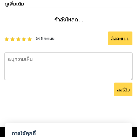
ดูเพิ่มเติม
กำลังโหลด ...
ส่งคะแนน
ให้
5
คะแนน
ส่งรีวิว
Copyright ©
2026
Storylog Co., Ltd. - สตอรี่ล็อกขอสงวนสิทธิ์ไม่รับผิดชอบ
การใช้คุกกี้
ต่อผลงานหรือเนื้อหาใดที่อัปโหลดผ่านเว็บไซต์และปรากฏว่าละเมิดสิทธิใน