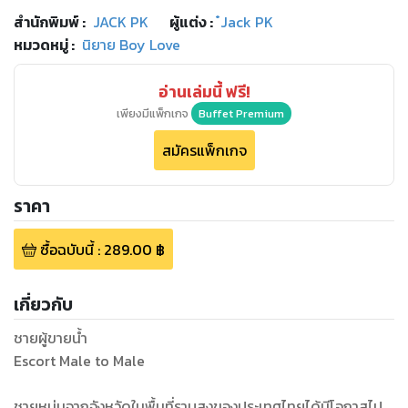
สำนักพิมพ์
:
JACK PK
ผู้แต่ง :
๋Jack PK
หมวดหมู่
:
นิยาย Boy Love
อ่านเล่มนี้ ฟรี!
เพียงมีแพ็กเกจ
Buffet Premium
สมัครแพ็กเกจ
ราคา
ซื้อฉบับนี้
:
289.00
฿
เกี่ยวกับ
ชายผู้ขายน้ำ
Escort Male to Male
ชายหนุ่มจากจังหวัดในพื้นที่ราบสูงของประเทศไทยได้มีโอกาสไป