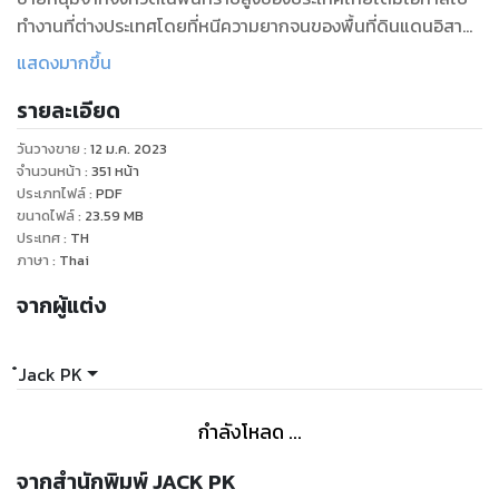
ทำงานที่ต่างประเทศโดยที่หนีความยากจนของพื้นที่ดินแดนอิสาน
บ้านเกิดของเค้าเองไปสร้างงานใหม่และสร้างอาชีพใหม่โดยการใช้
แสดงมากขึ้น
เรือนร่างของตัวเองเพื่อแลกเปลี่ยนเป็นเงินดอลลาร์และต้องการที่
รายละเอียด
จะมีชีวิตที่ดีขึ้นกว่านี้เพื่อพัฒนาฐานะทางการเงินของบ้านตัวเค้า
เอง และก็ต้องใจอ่อนให้ชายคนหนึ่งที่เข้ามาในชีวิตเพื่อเปลี่ยนชีวิต
วันวางขาย
:
12 ม.ค. 2023
เค้าอีกครั้ง โดยชายหนุ่มที่มีชีวิตคู่กับผู้ชายอีกคนที่ต้องสร้างความ
จำนวนหน้า
:
351
หน้า
สุขร่วมกันในเรื่องหนังสือสายวายเล่มนี้จะเป็นอย่างไรแล้วชายหนุ่ม
ประเภทไฟล์
:
PDF
ขนาดไฟล์
:
23.59
MB
คนนี้จะไปต่อกับชีวิตเค้าแบบไหนลองอ่าน e-book เล่มนี้แล้วคุณ
ประเทศ
:
TH
จะเข้าถึงการทำอาชีพของ Escort
ภาษา
:
Thai
จากผู้แต่ง
๋Jack PK
กำลังโหลด ...
จากสำนักพิมพ์ JACK PK