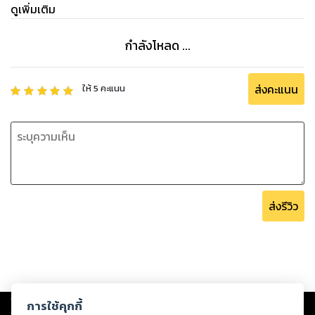
ดูเพิ่มเติม
กำลังโหลด ...
ส่งคะแนน
ให้
5
คะแนน
ส่งรีวิว
Copyright ©
2026
Storylog Co., Ltd. - สตอรี่ล็อกขอสงวนสิทธิ์ไม่รับผิดชอบ
การใช้คุกกี้
ต่อผลงานหรือเนื้อหาใดที่อัปโหลดผ่านเว็บไซต์และปรากฏว่าละเมิดสิทธิใน