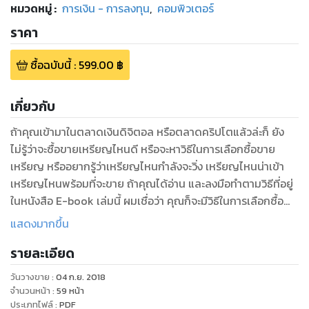
หมวดหมู่
:
การเงิน - การลงทุน
,
คอมพิวเตอร์
ราคา
ซื้อฉบับนี้
:
599.00
฿
เกี่ยวกับ
ถ้าคุณเข้ามาในตลาดเงินดิจิตอล หรือตลาดคริปโตแล้วล่ะก็ ยัง
ไม่รู้ว่าจะซื้อขายเหรียญไหนดี หรือจะหาวิธีในการเลือกซื้อขาย
เหรียญ หรืออยากรู้ว่าเหรียญไหนกำลังจะวิ่ง เหรียญไหนน่าเข้า
เหรียญไหนพร้อมที่จะขาย ถ้าคุณได้อ่าน และลงมือทำตามวิธีที่อยู่
ในหนังสือ E-book เล่มนี้ ผมเชื่อว่า คุณก็จะมีวิธีในการเลือกซื้อ
ขายเหรียญที่มีหลักการ และสามารถกำหนดรูปแบบการค้นหา
แสดงมากขึ้น
เหรียญในแบบที่คุณต้องการได้ เพราะหนังสือ E-book เล่มนี้ จะ
รายละเอียด
เผยไอเดียที่จะที่จะช่วยให้คุณเทรดซื้อขายเหรียญดิจิตอล ให้อยู่
บนพื้นฐานหลักการที่แน่นอน ซึ่งเทคนิคนี้ไม่จำเป็นต้องใช้บอท และ
วันวางขาย
:
04 ก.ย. 2018
ไม่ต้องเชื่อมต่อระบบอินเตอร์เน็ตตลอดเวลาอีกด้วย ที่สำคัญ!!!
จำนวนหน้า
:
59
หน้า
เทคนิคนี้ สามารถใช้กับตลาด Forex ตลาดหุ้นไทย และตลาดหุ้น
ประเภทไฟล์
:
PDF