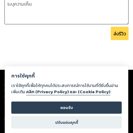
ส่งรีวิว
Copyright ©
2026
Storylog Co., Ltd. - สตอรี่ล็อกขอสงวนสิทธิ์ไม่รับผิดชอบ
การใช้คุกกี้
ต่อผลงานหรือเนื้อหาใดที่อัปโหลดผ่านเว็บไซต์และปรากฏว่าละเมิดสิทธิใน
ทรัพย์สินทางปัญญาของบุคคลอื่นหรือขัดต่อกฎหมายและศีลธรรม ดังนั้น ผู้อ่าน
เราใช้คุกกี้เพื่อให้ทุกคนได้ประสบการณ์การใช้งานที่ดียิ่งขึ้นอ่าน
ทุกท่านโปรดใช้วิจารณญาณในการกลั่นกรองด้วยตนเอง และหากท่านพบว่าส่วน
เพิ่มเติม
คลิก (Privacy Policy) และ (Cookie Policy)
หนึ่งส่วนใดขัดต่อกฎหมายและศีลธรรม กรุณาแจ้งมายังบริษัท เพื่อทีมงานจะได้
ดำเนินการในทันที ทั้งนี้ ทางสตอรี่ล็อกขอสงวนลิขสิทธิ์ตามพระราชบัญญัติ
ยอมรับ
ลิขสิทธิ์ พ.ศ. 2537 (ฉบับล่าสุด)
For support: member@ookbee.com
ปรับแต่งคุกกี้
Version
1.3.17