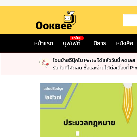
มาใหม่
หน้าแรก
บุฟเฟต์
นิยาย
หนังสือ
โอนย้ายอีบุ๊กไป Pinto ได้แล้ววันนี้ กดเลย
รับทันทีโค้ดลด ซื้อและอ่านได้ต่อเนื่องที่ Pi