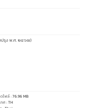
ับปรุง พ.ศ. ๒๕๖๗)
ดไฟล์
:
76.96
MB
ินเพื่อเกษตรกรรมหรือที่อยู่อาศัย พ.ศ.
เทศ
:
TH