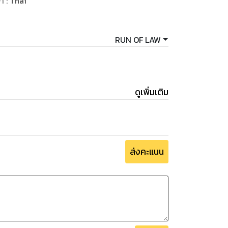
ษา
:
Thai
๑๘
RUN OF LAW
รจัดหาที่ดินเพื่อใช้ประโยชน์ในเขตพัฒนา
ื่อง การใช้ที่ดินเพื่อเกษตรกรรมตามกฎหมายว่า
ดูเพิ่มเติม
งสุดแก่เกษตรกรและประโยชน์สาธารณะของประเทศ
ส่งคะแนน