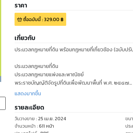
ราคา
ซื้อฉบับนี้
:
329.00
฿
เกี่ยวกับ
ประมวลกฎหมายที่ดิน พร้อมกฎหมายที่เกี่ยวข้อง (ฉบับปร
ประมวลกฎหมายที่ดิน
ประมวลกฎหมายแพ่งและพาณิชย์
พระราชบัญญัติจัดรูปที่ดินเพื่อพัฒนาพื้นที่ พ.ศ. ๒๕๔๗
พระราชบัญญัติจัดที่ดินเพื่อการครองชีพ พ.ศ. ๒๕๑๑
แสดงมากขึ้น
พระราชบัญญัติพัฒนาที่ดิน พ.ศ. ๒๕๕๑
รายละเอียด
พระราชบัญญัติการเช่าที่ดินเพื่อเกษตรกรรม พ.ศ. ๒๕๒๔
พระราชบัญญัติการจัดสรรที่ดิน พ.ศ. ๒๕๔๓
วันวางขาย
:
25 เม.ย. 2024
ขนา
พระราชบัญญัติคุ้มครองประชาชนในการทำสัญญาขายฝากที่ด
จำนวนหน้า
:
611
หน้า
ประ
๒๕๖๒