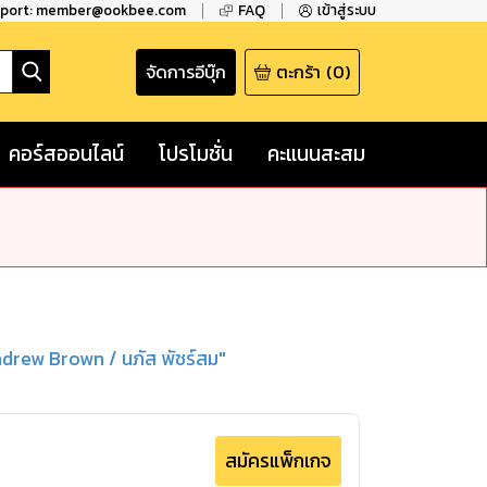
pport: member@ookbee.com
FAQ
เข้าสู่ระบบ
จัดการอีบุ๊ก
ตะกร้า
(
0
)
คอร์สออนไลน์
โปรโมชั่น
คะแนนสะสม
drew Brown / นภัส พัชร์สม"
สมัครแพ็กเกจ