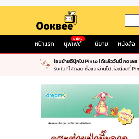
มาใหม่
หน้าแรก
บุฟเฟต์
นิยาย
หนังสือ
โอนย้ายอีบุ๊กไป Pinto ได้แล้ววันนี้ กดเลย
รับทันทีโค้ดลด ซื้อและอ่านได้ต่อเนื่องที่ Pi