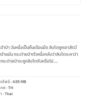
้าป่า วันหนึ่งเป็นคืนเดือนมืด สิงโตถูกเขาสัตว์
ำร้ายมัน กระต่ายป่าตัวหนึ่งกลังว่าสิงโตจะหาว่า
กระต่ายป่าจะถูกสิงโตจับหรือไม่.....
ดไฟล์
:
4.85
MB
เทศ
:
TH
ษา
:
Thai