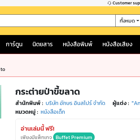
Customer su
ทั้งหมด
การ์ตูน
นิตยสาร
หนังสือพิมพ์
หนังสือเสียง
nto
กระต่ายป่าขี้ขลาด
สำนักพิมพ์
:
บริษัท อักษร อินสไปร์ จำกัด
ผู้แต่ง :
"An
หมวดหมู่
:
หนังสือเด็ก
อ่านเล่มนี้ ฟรี!
เพียงมีแพ็กเกจ
Buffet Premium