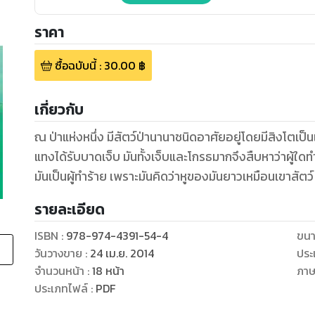
ราคา
ซื้อฉบับนี้
:
30.00
฿
เกี่ยวกับ
ณ ป่าแห่งหนึ่ง มีสัตว์ป่านานาชนิดอาศัยอยู่โดยมีสิงโตเป็นเจ
แทงได้รับบาดเจ็บ มันทั้งเจ็บและโกรธมากจึงสืบหาว่าผู้ใดท
มันเป็นผู้ทำร้าย เพราะมันคิดว่าหูของมันยาวเหมือนเขาสัตว์ 
รายละเอียด
ISBN :
978-974-4391-54-4
ขนา
วันวางขาย
:
24 เม.ย. 2014
ประ
จำนวนหน้า
:
18
หน้า
ภา
ประเภทไฟล์
:
PDF