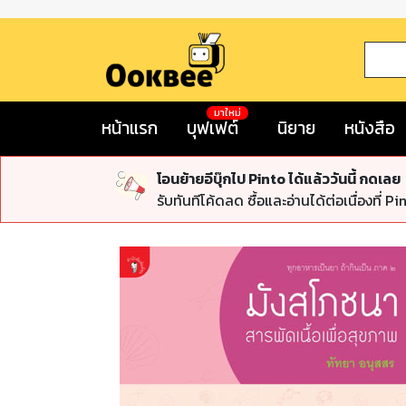
มาใหม่
หน้าแรก
บุฟเฟต์
นิยาย
หนังสือ
โอนย้ายอีบุ๊กไป Pinto ได้แล้ววันนี้ กดเลย
รับทันทีโค้ดลด ซื้อและอ่านได้ต่อเนื่องที่ Pi