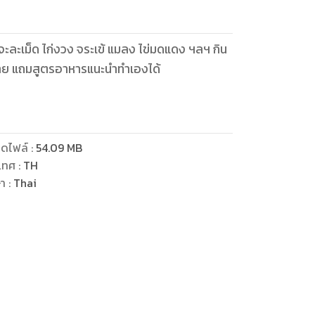
าจะละเม็ด ไก่งวง จระเข้ แมลง ไข่มดแดง ฯลฯ กิน
งกาย แถมสูตรอาหารแนะนำทำเองได้
ดไฟล์
:
54.09
MB
เทศ
:
TH
ษา
:
Thai