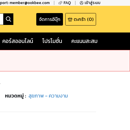
pport: member@ookbee.com
FAQ
เข้าสู่ระบบ
จัดการอีบุ๊ก
ตะกร้า
(
0
)
คอร์สออนไลน์
โปรโมชั่น
คะแนนสะสม
พ
หมวดหมู่
:
สุขภาพ - ความงาม