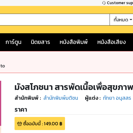
Customer su
ทั้งหมด
การ์ตูน
นิตยสาร
หนังสือพิมพ์
หนังสือเสียง
nto
มังสโภชนา สารพัดเนื้อเพื่อสุขภา
สำนักพิมพ์
:
สำนักพิมพ์มติชน
ผู้แต่ง :
ทัทยา อนุสสร
ราคา
ซื้อฉบับนี้
:
149.00
฿