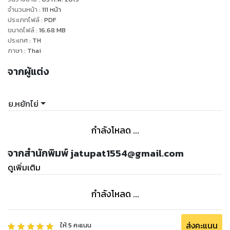
เมื่อมันไม่มีที่สิ้นสุด คนเราจึงต้องวิ่งไล่ตามความฝันกันทั้งชีวิต
จำนวนหน้า
:
111
หน้า
ประเภทไฟล์
:
PDF
ขนาดไฟล์
:
16.68
MB
ประเทศ
:
TH
ภาษา
:
Thai
จากผู้แต่ง
ย.หยักไย่
กำลังโหลด ...
จากสำนักพิมพ์ jatupat1554@gmail.com
ดูเพิ่มเติม
กำลังโหลด ...
ส่งคะแนน
ให้
5
คะแนน