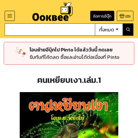
จัดการอีบุ๊ก
(
0
)
ทั้งหมด
โอนย้ายอีบุ๊กไป Pinto ได้แล้ววันนี้ กดเลย
รับทันทีโค้ดลด ซื้อและอ่านได้ต่อเนื่องที่ Pinto
ฅนเหยียบเงา.เล่ม.1