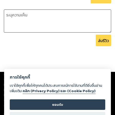
ส่งรีวิว
Copyright ©
2026
Storylog Co., Ltd. - สตอรี่ล็อกขอสงวนสิทธิ์ไม่รับผิดชอบ
การใช้คุกกี้
ต่อผลงานหรือเนื้อหาใดที่อัปโหลดผ่านเว็บไซต์และปรากฏว่าละเมิดสิทธิใน
ทรัพย์สินทางปัญญาของบุคคลอื่นหรือขัดต่อกฎหมายและศีลธรรม ดังนั้น ผู้อ่าน
เราใช้คุกกี้เพื่อให้ทุกคนได้ประสบการณ์การใช้งานที่ดียิ่งขึ้นอ่าน
ทุกท่านโปรดใช้วิจารณญาณในการกลั่นกรองด้วยตนเอง และหากท่านพบว่าส่วน
เพิ่มเติม
คลิก (Privacy Policy) และ (Cookie Policy)
หนึ่งส่วนใดขัดต่อกฎหมายและศีลธรรม กรุณาแจ้งมายังบริษัท เพื่อทีมงานจะได้
ดำเนินการในทันที ทั้งนี้ ทางสตอรี่ล็อกขอสงวนลิขสิทธิ์ตามพระราชบัญญัติ
ยอมรับ
ลิขสิทธิ์ พ.ศ. 2537 (ฉบับล่าสุด)
For support: member@ookbee.com