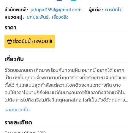
สำนักพิมพ์
:
jatupat1554@gmail.com
ผู้แต่ง :
ย.หยักไย่
หมวดหมู่
:
บทประพันธ์
,
เรื่องจริง
ราคา
ซื้อฉบับนี้
:
139.00
฿
เกี่ยวกับ
ชีวิตของคนเรา เกิดมาพร้อมกับความฝัน อยากมี อยากได้ อยาก
เป็น ดังนั้นทุกคนจึงพยายามทำทุกวิถีทางที่จะวิ่งเข้าหาฝันที่ตัวเอง
ตั้งไว้ ทุ่มเทแบบสุดกำลังแต่ความโชคดีของคนเราต่างกัน บาง
คนใช้เวลาไม่นานก็ถึงฝัน แต่กับบางคนอาจใช้เวลาทั้งชีวิตแต่ก็ไป
ไม่ถึง การไปถึงหรือไม่ถึงมีเหตุผลกลไกอะไรที่เป็นตัวชี้วัดหนทางสู่
ความสำเร็จ เงิน ทอง บ้าน รถ ที่ดิน ชื่อเสียงเกียรติยศ อำนาจ
แสดงมากขึ้น
บารมี ฯลฯ จากเด็กเล็ก สู่วัยเรียน วัยทำงาน วัยล่าฝัน วัยกลางคน
รายละเอียด
จนถึงวัยชรา ทุกคนไม่เคยละทิ้งความฝัน ได้เท่านี้จะเอาเท่าโน้น ได้
เท่าโน้นจะเอามากกว่านั้น ความต้องการของคนเราไม่มีที่สิ้นสุด
วันวางขาย
:
05 ก.พ. 2019