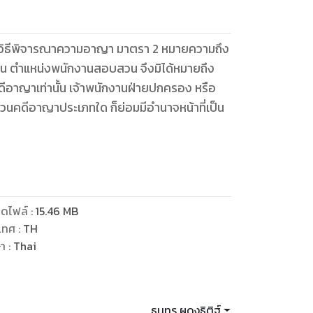
วิธีพิจารณาความอาญา มาตรา 2 หมายความถึง
วน ตำแหน่งพนักงานสอบสวน จึงมิได้หมายถึง
ีอาญาเท่านั้น เจ้าพนักงานฝ่ายปกครอง หรือ
วนคดีอาญาประเภทใด ก็ย่อมมีอำนาจหน้าที่เป็น
 เป็นจำนวนมากถึง 128 ฉบับ 376 มาตรา ผู้เขียน
ฎหมายเกี่ยวกับ “พนักงานสอบสวน” ไว้ในหนังสือ
ฎหมายดังกล่าวโดยสะดวก รวดเร็วต่อไป
ดไฟล์
:
15.46
MB
เทศ
:
TH
ษา
:
Thai
ธนทร ผดุงธิติฐ์