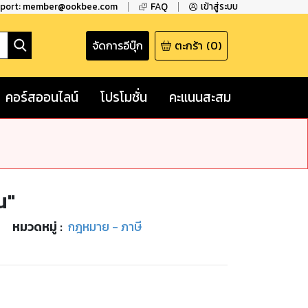
pport: member@ookbee.com
FAQ
เข้าสู่ระบบ
จัดการอีบุ๊ก
ตะกร้า
(
0
)
คอร์สออนไลน์
โปรโมชั่น
คะแนนสะสม
น"
หมวดหมู่
:
กฎหมาย - ภาษี