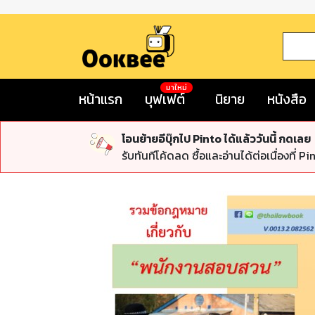
มาใหม่
หน้าแรก
บุฟเฟต์
นิยาย
หนังสือ
โอนย้ายอีบุ๊กไป Pinto ได้แล้ววันนี้ กดเลย
รับทันทีโค้ดลด ซื้อและอ่านได้ต่อเนื่องที่ Pi