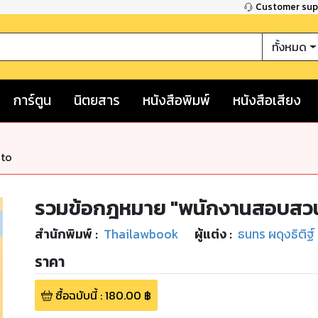
Customer su
ทั้งหมด
การ์ตูน
นิตยสาร
หนังสือพิมพ์
หนังสือเสียง
nto
รวมข้อกฎหมาย "พนักงานสอบสว
สำนักพิมพ์
:
Thailawbook
ผู้แต่ง :
ธนทร ผดุงธิติฐ์
ราคา
ซื้อฉบับนี้
:
180.00
฿