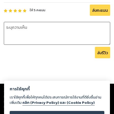
ส่งคะแนน
ให้
5
คะแนน
ส่งรีวิว
Copyright ©
2026
Storylog Co., Ltd. - สตอรี่ล็อกขอสงวนสิทธิ์ไม่รับผิดชอบ
การใช้คุกกี้
ต่อผลงานหรือเนื้อหาใดที่อัปโหลดผ่านเว็บไซต์และปรากฏว่าละเมิดสิทธิใน
ทรัพย์สินทางปัญญาของบุคคลอื่นหรือขัดต่อกฎหมายและศีลธรรม ดังนั้น ผู้อ่าน
เราใช้คุกกี้เพื่อให้ทุกคนได้ประสบการณ์การใช้งานที่ดียิ่งขึ้นอ่าน
ทุกท่านโปรดใช้วิจารณญาณในการกลั่นกรองด้วยตนเอง และหากท่านพบว่าส่วน
เพิ่มเติม
คลิก (Privacy Policy) และ (Cookie Policy)
หนึ่งส่วนใดขัดต่อกฎหมายและศีลธรรม กรุณาแจ้งมายังบริษัท เพื่อทีมงานจะได้
ดำเนินการในทันที ทั้งนี้ ทางสตอรี่ล็อกขอสงวนลิขสิทธิ์ตามพระราชบัญญัติ