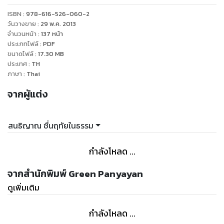
สาเหตุที่ว่านั้น ถือได้ว่าเป็นยุทธศาสตร์สำคัญอีกด้วย ที่สำคัญ
ISBN :
978-616-526-060-2
หนังสือเล่มนี้ยังเป็นการถ่ายทอดจากประสบการณ์ของ สนธิญาณ
วันวางขาย
:
29 พ.ค. 2013
ชื่นฤทัยในธรรม จากที่ได้เคลื่อนไหวมวลชน และคลุกคลีกับข่าว
จำนวนหน้า
:
137
หน้า
ประเภทไฟล์
:
PDF
คราวของทักษิณมาโดยตลอด ล้วนแล้วแต่ชัดเจนในทางข่าว
ขนาดไฟล์
:
17.30
MB
วิเคราะห์ในเชิงลึก การันตีได้ว่า อ่านแล้วนอกจากได้ข้อมูลข่าวสาร
ประเทศ
:
TH
ที่กรองแล้วเชิงวิเคราะห์เจาะลึก ยังได้อุทาหรณ์ความคิดดีๆ ที่จะไป
ภาษา
:
Thai
จากผู้แต่ง
สนธิญาณ ชื่นฤทัยในธรรม
กำลังโหลด ...
จากสำนักพิมพ์ Green Panyayan
ดูเพิ่มเติม
กำลังโหลด ...