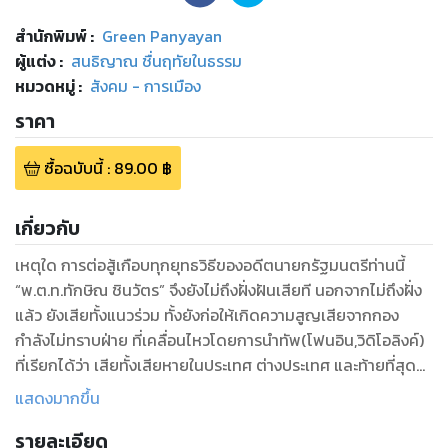
สำนักพิมพ์
:
Green Panyayan
ผู้แต่ง :
สนธิญาณ ชื่นฤทัยในธรรม
หมวดหมู่
:
สังคม - การเมือง
ราคา
ซื้อฉบับนี้
:
89.00
฿
เกี่ยวกับ
เหตุใด การต่อสู้เกือบทุกยุทธวิธีของอดีตนายกรัฐมนตรีท่านนี้
“พ.ต.ท.ทักษิณ ชินวัตร” จึงยังไม่ถึงฝั่งฝันเสียที นอกจากไม่ถึงฝั่ง
แล้ว ยังเสียทั้งแนวร่วม ทั้งยังก่อให้เกิดความสูญเสียจากกอง
กำลังไม่ทราบฝ่าย ที่เคลื่อนไหวโดยการนำทัพ(โฟนอิน,วิดิโอลิงค์)
ที่เรียกได้ว่า เสียทั้งเสียหายในประเทศ ต่างประเทศ และท้ายที่สุด
มวลชนผู้รักทักษิณ(บางส่วน) ก็สลดใจกับยุทธวิธีต่อสู้ครั้งนี้อีก
แสดงมากขึ้น
ด้วย อะไรคือสาเหตุ
รายละเอียด
ทักษิณ...สู้ให้ตายก็ไม่ชนะ ตอบโจทย์ได้ชัดว่าอะไรคือสาเหตุ และ