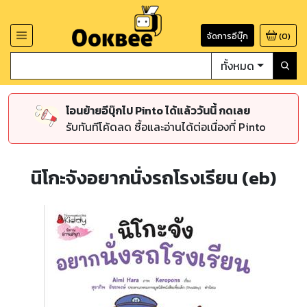
จัดการอีบุ๊ก
(
0
)
ทั้งหมด
โอนย้ายอีบุ๊กไป Pinto ได้แล้ววันนี้ กดเลย
รับทันทีโค้ดลด ซื้อและอ่านได้ต่อเนื่องที่ Pinto
นิโกะจังอยากนั่งรถโรงเรียน (eb)