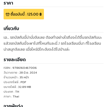
ราคา
ซื้อฉบับนี้
:
125.00
฿
เกี่ยวกับ
เอ... รถบัสคันนี้น่านั่งจังเลย ต้องทำอย่างไรถึงจะได้ขึ้นรถบัสกันนะ
แล้วรถบัสคันนี้จะพาไปที่ไหนกันละนี่..! รถโรงเรียนนี่นา ที่โรงเรียน
น่าสนุกจังเลย เมื่อไหร่นิโกะจังจะได้ไปบ้างล่ะ
รายละเอียด
ISBN :
9786160467006
วันวางขาย
:
28 มิ.ย. 2024
จำนวนหน้า
:
35
หน้า
ประเภทไฟล์
:
PDF
ขนาดไฟล์
:
32.89
MB
ประเทศ
:
TH
ภาษา
:
Thai
จากผู้แต่ง